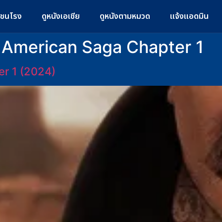
มชนโรง
ดูหนังเอเชีย
ดูหนังตามหมวด
แจ้งแอดมิน
 American Saga Chapter 1
er 1 (2024)