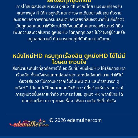
รองรับทุกอุปกรณ์
การได้สัมผัสประสบการณ์ ดูหนัง 4K พากย์ไทย บนระบบที่รองรับ
คุณภาพสูง ทำให้การดูหนังแตกต่างจากเดิมอย่างชัดเจน ทั้งราย
ละเอียดของภาพที่คมกริบและมิติของเสียงที่สมจริงมากขึ้น ยิ่งถ้าตัว
เว็บถูกออกแบบมาให้ใช้งานได้ดีทั้งบนมือถือและคอมพิวเตอร์ ก็ยิ่ง
เพิ่มความสะดวกในการ ดูหนังHD ได้ทุกที่ทุกเวลา ไม่ว่าจะอยู่บ้านหรือ
อยู่นอกสถานที่ ก็สามารถกดดูได้ทันทีแบบไม่มีสะดุด
หนังใหม่HD ครบทุกเรื่องฮิต ดูหนังHD ได้ไม่มี
โฆษณากวนใจ
สิ่งที่น่าประทับใจที่สุดคือการได้เจอเว็บที่มี หนังใหม่HD ให้เลือกครบทุก
เรื่องฮิต ทั้งหนังใหม่แกะกล่องล่าสุดและหนังดังในตำนาน ทำให้ไม่
ต้องเสียเวลาไปควานหาจากเว็บอื่นเพิ่มเติม และถ้าสามารถ ดู
หนังHD ได้แบบไม่มีโฆษณาคอยขัดจังหวะ ก็ยิ่งช่วยให้ประสบการณ์
การดูหนังดีขึ้นหลายเท่าตัว สามารถรับชม ดูหนัง 4K พากย์ไทย ได้
แบบต่อเนื่อง ยาวๆ จนจบเรื่อง เพื่อความบันเทิงที่แท้จริง
© 2026 edemulher.com