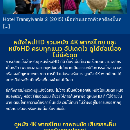
Hotel Transylvania 2 (2015) เมื่อท่านแดรกคิวลาต้องปั้นห
[…]
หนังใหม่HD รวมหนัง 4K พากย์ไทย และ
หนังHD ครบทุกแนว อัปเดตไว ดูได้ต่อเนื่อง
ไม่มีสะดุด
การเลือกเว็บสำหรับดู หนังใหม่HD ที่ดี ต้องเน้นที่ความเร็วและความเสถียร
เป็นหลัก เพราะเวลาอยากดูหนังคงไม่อยากเสียอารมณ์กับการรอโหลดนานๆ
หรือเจอปัญหาภาพกระตุก การที่ตัวเล่นรองรับการ ดูหนัง 4K พากย์ไทย ได้
อย่างลื่นไหลจึงเป็นเรื่องที่มองข้ามไม่ได้เลย
อีกทั้งการมีหมวดหมู่แบ่งชัดเจน ไม่ว่าจะเป็นหนังแอคชั่น หนังโรแมนติก หนัง
สยองขวัญ หรือซีรีส์ยอดนิยม ก็ช่วยให้การค้นหาเพื่อ ดูหนังHD ทำได้ง่ายขึ้น
มาก ตอบโจทย์ความต้องการในแต่ละวันได้ทันที ไม่ว่าจะอยู่ในอารมณ์อยากดู
หนังเบาสมองหรือหนังเนื้อเรื่องเข้มข้น
ดูหนัง 4K พากย์ไทย ภาพคมชัด เสียงกระหึ่ม