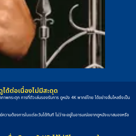
้ต่อเนื่องไม่มีสะดุด
าพกระตุก การที่ตัวเล่นรองรับการ ดูหนัง 4K พากย์ไทย ได้อย่างลื่นไหลจึงเป็น
จทย์ความต้องการในแต่ละวันได้ทันที ไม่ว่าจะอยู่ในอารมณ์อยากดูหนังเบาสมองหรือ