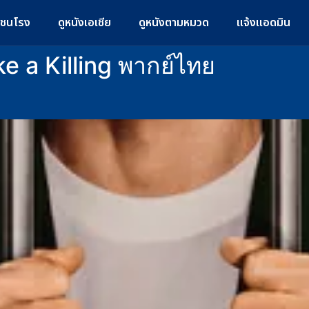
มชนโรง
ดูหนังเอเชีย
ดูหนังตามหมวด
แจ้งแอดมิน
 a Killing พากย์ไทย