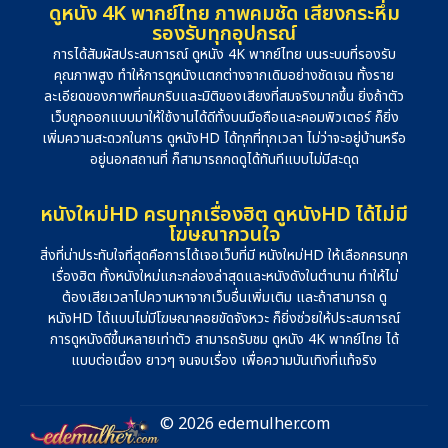
ดูหนัง 4K พากย์ไทย ภาพคมชัด เสียงกระหึ่ม
รองรับทุกอุปกรณ์
การได้สัมผัสประสบการณ์ ดูหนัง 4K พากย์ไทย บนระบบที่รองรับ
คุณภาพสูง ทำให้การดูหนังแตกต่างจากเดิมอย่างชัดเจน ทั้งราย
ละเอียดของภาพที่คมกริบและมิติของเสียงที่สมจริงมากขึ้น ยิ่งถ้าตัว
เว็บถูกออกแบบมาให้ใช้งานได้ดีทั้งบนมือถือและคอมพิวเตอร์ ก็ยิ่ง
เพิ่มความสะดวกในการ ดูหนังHD ได้ทุกที่ทุกเวลา ไม่ว่าจะอยู่บ้านหรือ
อยู่นอกสถานที่ ก็สามารถกดดูได้ทันทีแบบไม่มีสะดุด
หนังใหม่HD ครบทุกเรื่องฮิต ดูหนังHD ได้ไม่มี
โฆษณากวนใจ
สิ่งที่น่าประทับใจที่สุดคือการได้เจอเว็บที่มี หนังใหม่HD ให้เลือกครบทุก
เรื่องฮิต ทั้งหนังใหม่แกะกล่องล่าสุดและหนังดังในตำนาน ทำให้ไม่
ต้องเสียเวลาไปควานหาจากเว็บอื่นเพิ่มเติม และถ้าสามารถ ดู
หนังHD ได้แบบไม่มีโฆษณาคอยขัดจังหวะ ก็ยิ่งช่วยให้ประสบการณ์
การดูหนังดีขึ้นหลายเท่าตัว สามารถรับชม ดูหนัง 4K พากย์ไทย ได้
แบบต่อเนื่อง ยาวๆ จนจบเรื่อง เพื่อความบันเทิงที่แท้จริง
© 2026 edemulher.com