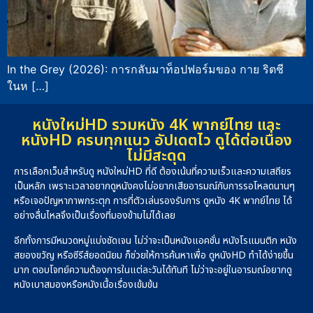
In the Grey (2026): การกลับมาท็อปฟอร์มของ กาย ริตชี
ในห […]
หนังใหม่HD รวมหนัง 4K พากย์ไทย และ
หนังHD ครบทุกแนว อัปเดตไว ดูได้ต่อเนื่อง
ไม่มีสะดุด
การเลือกเว็บสำหรับดู หนังใหม่HD ที่ดี ต้องเน้นที่ความเร็วและความเสถียร
เป็นหลัก เพราะเวลาอยากดูหนังคงไม่อยากเสียอารมณ์กับการรอโหลดนานๆ
หรือเจอปัญหาภาพกระตุก การที่ตัวเล่นรองรับการ ดูหนัง 4K พากย์ไทย ได้
อย่างลื่นไหลจึงเป็นเรื่องที่มองข้ามไม่ได้เลย
อีกทั้งการมีหมวดหมู่แบ่งชัดเจน ไม่ว่าจะเป็นหนังแอคชั่น หนังโรแมนติก หนัง
สยองขวัญ หรือซีรีส์ยอดนิยม ก็ช่วยให้การค้นหาเพื่อ ดูหนังHD ทำได้ง่ายขึ้น
มาก ตอบโจทย์ความต้องการในแต่ละวันได้ทันที ไม่ว่าจะอยู่ในอารมณ์อยากดู
หนังเบาสมองหรือหนังเนื้อเรื่องเข้มข้น