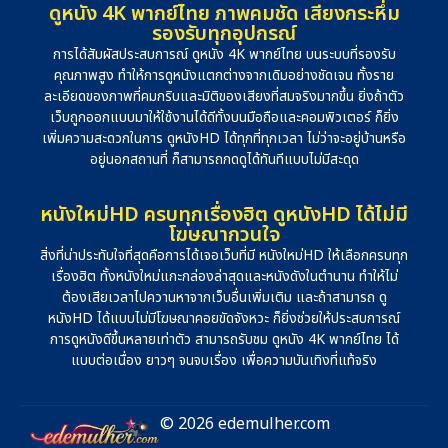
ดูหนัง 4K พากย์ไทย ภาพคมชัด เสียงกระหึ่ม
รองรับทุกอุปกรณ์
การได้สัมผัสประสบการณ์ ดูหนัง 4K พากย์ไทย บนระบบที่รองรับ
คุณภาพสูง ทำให้การดูหนังแตกต่างจากเดิมอย่างชัดเจน ทั้งราย
ละเอียดของภาพที่คมกริบและมิติของเสียงที่สมจริงมากขึ้น ยิ่งถ้าตัว
เว็บถูกออกแบบมาให้ใช้งานได้ดีทั้งบนมือถือและคอมพิวเตอร์ ก็ยิ่ง
เพิ่มความสะดวกในการ ดูหนังHD ได้ทุกที่ทุกเวลา ไม่ว่าจะอยู่บ้านหรือ
อยู่นอกสถานที่ ก็สามารถกดดูได้ทันทีแบบไม่มีสะดุด
หนังใหม่HD ครบทุกเรื่องฮิต ดูหนังHD ได้ไม่มี
โฆษณากวนใจ
สิ่งที่น่าประทับใจที่สุดคือการได้เจอเว็บที่มี หนังใหม่HD ให้เลือกครบทุก
เรื่องฮิต ทั้งหนังใหม่แกะกล่องล่าสุดและหนังดังในตำนาน ทำให้ไม่
ต้องเสียเวลาไปควานหาจากเว็บอื่นเพิ่มเติม และถ้าสามารถ ดู
หนังHD ได้แบบไม่มีโฆษณาคอยขัดจังหวะ ก็ยิ่งช่วยให้ประสบการณ์
การดูหนังดีขึ้นหลายเท่าตัว สามารถรับชม ดูหนัง 4K พากย์ไทย ได้
แบบต่อเนื่อง ยาวๆ จนจบเรื่อง เพื่อความบันเทิงที่แท้จริง
© 2026 edemulher.com