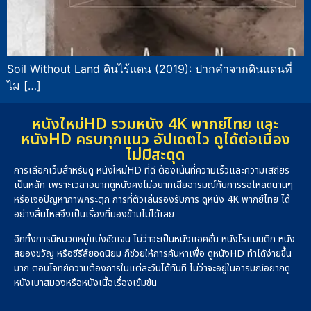
Soil Without Land ดินไร้แดน (2019): ปากคำจากดินแดนที่
ไม […]
หนังใหม่HD รวมหนัง 4K พากย์ไทย และ
หนังHD ครบทุกแนว อัปเดตไว ดูได้ต่อเนื่อง
ไม่มีสะดุด
การเลือกเว็บสำหรับดู หนังใหม่HD ที่ดี ต้องเน้นที่ความเร็วและความเสถียร
เป็นหลัก เพราะเวลาอยากดูหนังคงไม่อยากเสียอารมณ์กับการรอโหลดนานๆ
หรือเจอปัญหาภาพกระตุก การที่ตัวเล่นรองรับการ ดูหนัง 4K พากย์ไทย ได้
อย่างลื่นไหลจึงเป็นเรื่องที่มองข้ามไม่ได้เลย
อีกทั้งการมีหมวดหมู่แบ่งชัดเจน ไม่ว่าจะเป็นหนังแอคชั่น หนังโรแมนติก หนัง
สยองขวัญ หรือซีรีส์ยอดนิยม ก็ช่วยให้การค้นหาเพื่อ ดูหนังHD ทำได้ง่ายขึ้น
มาก ตอบโจทย์ความต้องการในแต่ละวันได้ทันที ไม่ว่าจะอยู่ในอารมณ์อยากดู
หนังเบาสมองหรือหนังเนื้อเรื่องเข้มข้น