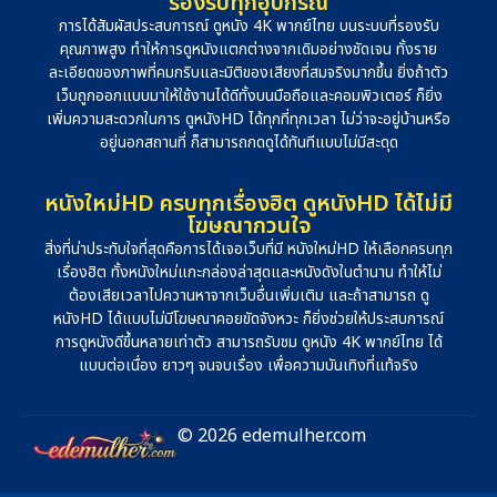
รองรับทุกอุปกรณ์
การได้สัมผัสประสบการณ์ ดูหนัง 4K พากย์ไทย บนระบบที่รองรับ
คุณภาพสูง ทำให้การดูหนังแตกต่างจากเดิมอย่างชัดเจน ทั้งราย
ละเอียดของภาพที่คมกริบและมิติของเสียงที่สมจริงมากขึ้น ยิ่งถ้าตัว
เว็บถูกออกแบบมาให้ใช้งานได้ดีทั้งบนมือถือและคอมพิวเตอร์ ก็ยิ่ง
เพิ่มความสะดวกในการ ดูหนังHD ได้ทุกที่ทุกเวลา ไม่ว่าจะอยู่บ้านหรือ
อยู่นอกสถานที่ ก็สามารถกดดูได้ทันทีแบบไม่มีสะดุด
หนังใหม่HD ครบทุกเรื่องฮิต ดูหนังHD ได้ไม่มี
โฆษณากวนใจ
สิ่งที่น่าประทับใจที่สุดคือการได้เจอเว็บที่มี หนังใหม่HD ให้เลือกครบทุก
เรื่องฮิต ทั้งหนังใหม่แกะกล่องล่าสุดและหนังดังในตำนาน ทำให้ไม่
ต้องเสียเวลาไปควานหาจากเว็บอื่นเพิ่มเติม และถ้าสามารถ ดู
หนังHD ได้แบบไม่มีโฆษณาคอยขัดจังหวะ ก็ยิ่งช่วยให้ประสบการณ์
การดูหนังดีขึ้นหลายเท่าตัว สามารถรับชม ดูหนัง 4K พากย์ไทย ได้
แบบต่อเนื่อง ยาวๆ จนจบเรื่อง เพื่อความบันเทิงที่แท้จริง
© 2026 edemulher.com