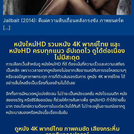
Jailbait (2014): ตีแผ่ความดิบเถื่อนหลังกรงขัง ภาพยนตร์ด
[…]
หนังใหม่HD รวมหนัง 4K พากย์ไทย และ
หนังHD ครบทุกแนว อัปเดตไว ดูได้ต่อเนื่อง
ไม่มีสะดุด
การเลือกเว็บสำหรับดู หนังใหม่HD ที่ดี ต้องเน้นที่ความเร็วและความเสถียร
เป็นหลัก เพราะเวลาอยากดูหนังคงไม่อยากเสียอารมณ์กับการรอโหลดนานๆ
หรือเจอปัญหาภาพกระตุก การที่ตัวเล่นรองรับการ ดูหนัง 4K พากย์ไทย ได้
อย่างลื่นไหลจึงเป็นเรื่องที่มองข้ามไม่ได้เลย
อีกทั้งการมีหมวดหมู่แบ่งชัดเจน ไม่ว่าจะเป็นหนังแอคชั่น หนังโรแมนติก หนัง
สยองขวัญ หรือซีรีส์ยอดนิยม ก็ช่วยให้การค้นหาเพื่อ ดูหนังHD ทำได้ง่ายขึ้น
มาก ตอบโจทย์ความต้องการในแต่ละวันได้ทันที ไม่ว่าจะอยู่ในอารมณ์อยากดู
หนังเบาสมองหรือหนังเนื้อเรื่องเข้มข้น
ดูหนัง 4K พากย์ไทย ภาพคมชัด เสียงกระหึ่ม