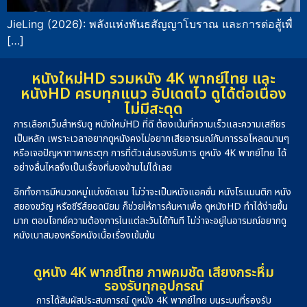
JieLing (2026): พลังแห่งพันธสัญญาโบราณ และการต่อสู้เพื่
[…]
หนังใหม่HD รวมหนัง 4K พากย์ไทย และ
หนังHD ครบทุกแนว อัปเดตไว ดูได้ต่อเนื่อง
ไม่มีสะดุด
การเลือกเว็บสำหรับดู หนังใหม่HD ที่ดี ต้องเน้นที่ความเร็วและความเสถียร
เป็นหลัก เพราะเวลาอยากดูหนังคงไม่อยากเสียอารมณ์กับการรอโหลดนานๆ
หรือเจอปัญหาภาพกระตุก การที่ตัวเล่นรองรับการ ดูหนัง 4K พากย์ไทย ได้
อย่างลื่นไหลจึงเป็นเรื่องที่มองข้ามไม่ได้เลย
อีกทั้งการมีหมวดหมู่แบ่งชัดเจน ไม่ว่าจะเป็นหนังแอคชั่น หนังโรแมนติก หนัง
สยองขวัญ หรือซีรีส์ยอดนิยม ก็ช่วยให้การค้นหาเพื่อ ดูหนังHD ทำได้ง่ายขึ้น
มาก ตอบโจทย์ความต้องการในแต่ละวันได้ทันที ไม่ว่าจะอยู่ในอารมณ์อยากดู
หนังเบาสมองหรือหนังเนื้อเรื่องเข้มข้น
ดูหนัง 4K พากย์ไทย ภาพคมชัด เสียงกระหึ่ม
รองรับทุกอุปกรณ์
การได้สัมผัสประสบการณ์ ดูหนัง 4K พากย์ไทย บนระบบที่รองรับ