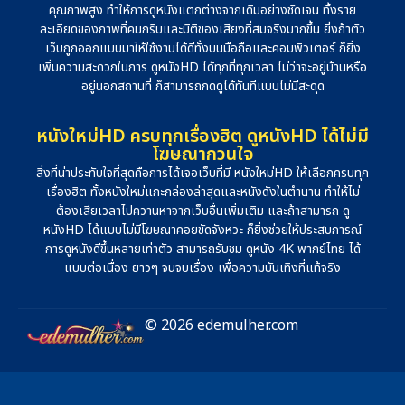
คุณภาพสูง ทำให้การดูหนังแตกต่างจากเดิมอย่างชัดเจน ทั้งราย
ละเอียดของภาพที่คมกริบและมิติของเสียงที่สมจริงมากขึ้น ยิ่งถ้าตัว
เว็บถูกออกแบบมาให้ใช้งานได้ดีทั้งบนมือถือและคอมพิวเตอร์ ก็ยิ่ง
เพิ่มความสะดวกในการ ดูหนังHD ได้ทุกที่ทุกเวลา ไม่ว่าจะอยู่บ้านหรือ
อยู่นอกสถานที่ ก็สามารถกดดูได้ทันทีแบบไม่มีสะดุด
หนังใหม่HD ครบทุกเรื่องฮิต ดูหนังHD ได้ไม่มี
โฆษณากวนใจ
สิ่งที่น่าประทับใจที่สุดคือการได้เจอเว็บที่มี หนังใหม่HD ให้เลือกครบทุก
เรื่องฮิต ทั้งหนังใหม่แกะกล่องล่าสุดและหนังดังในตำนาน ทำให้ไม่
ต้องเสียเวลาไปควานหาจากเว็บอื่นเพิ่มเติม และถ้าสามารถ ดู
หนังHD ได้แบบไม่มีโฆษณาคอยขัดจังหวะ ก็ยิ่งช่วยให้ประสบการณ์
การดูหนังดีขึ้นหลายเท่าตัว สามารถรับชม ดูหนัง 4K พากย์ไทย ได้
แบบต่อเนื่อง ยาวๆ จนจบเรื่อง เพื่อความบันเทิงที่แท้จริง
© 2026 edemulher.com