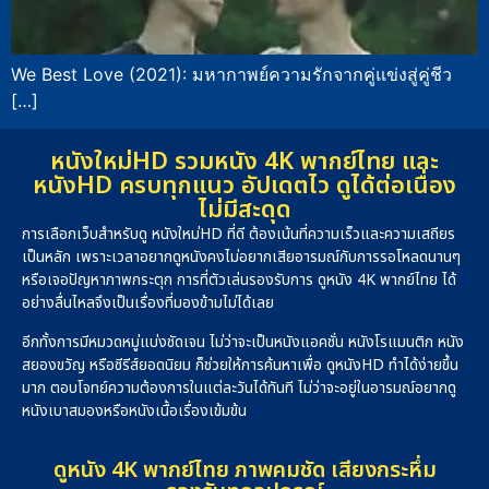
We Best Love (2021): มหากาพย์ความรักจากคู่แข่งสู่คู่ชีว
[…]
หนังใหม่HD รวมหนัง 4K พากย์ไทย และ
หนังHD ครบทุกแนว อัปเดตไว ดูได้ต่อเนื่อง
ไม่มีสะดุด
การเลือกเว็บสำหรับดู หนังใหม่HD ที่ดี ต้องเน้นที่ความเร็วและความเสถียร
เป็นหลัก เพราะเวลาอยากดูหนังคงไม่อยากเสียอารมณ์กับการรอโหลดนานๆ
หรือเจอปัญหาภาพกระตุก การที่ตัวเล่นรองรับการ ดูหนัง 4K พากย์ไทย ได้
อย่างลื่นไหลจึงเป็นเรื่องที่มองข้ามไม่ได้เลย
อีกทั้งการมีหมวดหมู่แบ่งชัดเจน ไม่ว่าจะเป็นหนังแอคชั่น หนังโรแมนติก หนัง
สยองขวัญ หรือซีรีส์ยอดนิยม ก็ช่วยให้การค้นหาเพื่อ ดูหนังHD ทำได้ง่ายขึ้น
มาก ตอบโจทย์ความต้องการในแต่ละวันได้ทันที ไม่ว่าจะอยู่ในอารมณ์อยากดู
หนังเบาสมองหรือหนังเนื้อเรื่องเข้มข้น
ดูหนัง 4K พากย์ไทย ภาพคมชัด เสียงกระหึ่ม