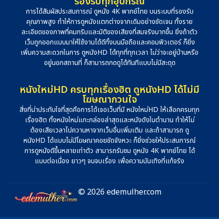
รองรับทุกอุปกรณ์
การได้สัมผัสประสบการณ์ ดูหนัง 4K พากย์ไทย บนระบบที่รองรับ
คุณภาพสูง ทำให้การดูหนังแตกต่างจากเดิมอย่างชัดเจน ทั้งราย
ละเอียดของภาพที่คมกริบและมิติของเสียงที่สมจริงมากขึ้น ยิ่งถ้าตัว
เว็บถูกออกแบบมาให้ใช้งานได้ดีทั้งบนมือถือและคอมพิวเตอร์ ก็ยิ่ง
เพิ่มความสะดวกในการ ดูหนังHD ได้ทุกที่ทุกเวลา ไม่ว่าจะอยู่บ้านหรือ
อยู่นอกสถานที่ ก็สามารถกดดูได้ทันทีแบบไม่มีสะดุด
หนังใหม่HD ครบทุกเรื่องฮิต ดูหนังHD ได้ไม่มี
โฆษณากวนใจ
สิ่งที่น่าประทับใจที่สุดคือการได้เจอเว็บที่มี หนังใหม่HD ให้เลือกครบทุก
เรื่องฮิต ทั้งหนังใหม่แกะกล่องล่าสุดและหนังดังในตำนาน ทำให้ไม่
ต้องเสียเวลาไปควานหาจากเว็บอื่นเพิ่มเติม และถ้าสามารถ ดู
หนังHD ได้แบบไม่มีโฆษณาคอยขัดจังหวะ ก็ยิ่งช่วยให้ประสบการณ์
การดูหนังดีขึ้นหลายเท่าตัว สามารถรับชม ดูหนัง 4K พากย์ไทย ได้
แบบต่อเนื่อง ยาวๆ จนจบเรื่อง เพื่อความบันเทิงที่แท้จริง
© 2026 edemulher.com