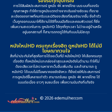
รองรับทุกอุปกรณ์
การได้สัมผัสประสบการณ์ ดูหนัง 4K พากย์ไทย บนระบบที่รองรับ
คุณภาพสูง ทำให้การดูหนังแตกต่างจากเดิมอย่างชัดเจน ทั้งราย
ละเอียดของภาพที่คมกริบและมิติของเสียงที่สมจริงมากขึ้น ยิ่งถ้าตัว
เว็บถูกออกแบบมาให้ใช้งานได้ดีทั้งบนมือถือและคอมพิวเตอร์ ก็ยิ่ง
เพิ่มความสะดวกในการ ดูหนังHD ได้ทุกที่ทุกเวลา ไม่ว่าจะอยู่บ้านหรือ
อยู่นอกสถานที่ ก็สามารถกดดูได้ทันทีแบบไม่มีสะดุด
หนังใหม่HD ครบทุกเรื่องฮิต ดูหนังHD ได้ไม่มี
โฆษณากวนใจ
สิ่งที่น่าประทับใจที่สุดคือการได้เจอเว็บที่มี หนังใหม่HD ให้เลือกครบทุก
เรื่องฮิต ทั้งหนังใหม่แกะกล่องล่าสุดและหนังดังในตำนาน ทำให้ไม่
ต้องเสียเวลาไปควานหาจากเว็บอื่นเพิ่มเติม และถ้าสามารถ ดู
หนังHD ได้แบบไม่มีโฆษณาคอยขัดจังหวะ ก็ยิ่งช่วยให้ประสบการณ์
การดูหนังดีขึ้นหลายเท่าตัว สามารถรับชม ดูหนัง 4K พากย์ไทย ได้
แบบต่อเนื่อง ยาวๆ จนจบเรื่อง เพื่อความบันเทิงที่แท้จริง
© 2026 edemulher.com