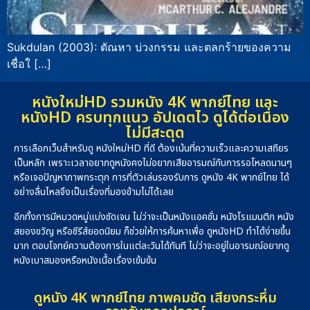
Sukdulan (2003): ตัณหา บ่วงกรรม และตลกร้ายของความ
เชื่อใ […]
หนังใหม่HD รวมหนัง 4K พากย์ไทย และ
หนังHD ครบทุกแนว อัปเดตไว ดูได้ต่อเนื่อง
ไม่มีสะดุด
การเลือกเว็บสำหรับดู หนังใหม่HD ที่ดี ต้องเน้นที่ความเร็วและความเสถียร
เป็นหลัก เพราะเวลาอยากดูหนังคงไม่อยากเสียอารมณ์กับการรอโหลดนานๆ
หรือเจอปัญหาภาพกระตุก การที่ตัวเล่นรองรับการ ดูหนัง 4K พากย์ไทย ได้
อย่างลื่นไหลจึงเป็นเรื่องที่มองข้ามไม่ได้เลย
อีกทั้งการมีหมวดหมู่แบ่งชัดเจน ไม่ว่าจะเป็นหนังแอคชั่น หนังโรแมนติก หนัง
สยองขวัญ หรือซีรีส์ยอดนิยม ก็ช่วยให้การค้นหาเพื่อ ดูหนังHD ทำได้ง่ายขึ้น
มาก ตอบโจทย์ความต้องการในแต่ละวันได้ทันที ไม่ว่าจะอยู่ในอารมณ์อยากดู
หนังเบาสมองหรือหนังเนื้อเรื่องเข้มข้น
ดูหนัง 4K พากย์ไทย ภาพคมชัด เสียงกระหึ่ม