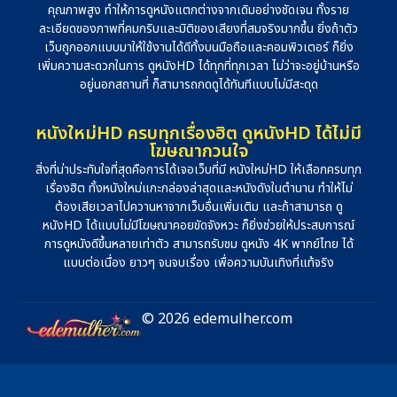
คุณภาพสูง ทำให้การดูหนังแตกต่างจากเดิมอย่างชัดเจน ทั้งราย
ละเอียดของภาพที่คมกริบและมิติของเสียงที่สมจริงมากขึ้น ยิ่งถ้าตัว
เว็บถูกออกแบบมาให้ใช้งานได้ดีทั้งบนมือถือและคอมพิวเตอร์ ก็ยิ่ง
เพิ่มความสะดวกในการ ดูหนังHD ได้ทุกที่ทุกเวลา ไม่ว่าจะอยู่บ้านหรือ
อยู่นอกสถานที่ ก็สามารถกดดูได้ทันทีแบบไม่มีสะดุด
หนังใหม่HD ครบทุกเรื่องฮิต ดูหนังHD ได้ไม่มี
โฆษณากวนใจ
สิ่งที่น่าประทับใจที่สุดคือการได้เจอเว็บที่มี หนังใหม่HD ให้เลือกครบทุก
เรื่องฮิต ทั้งหนังใหม่แกะกล่องล่าสุดและหนังดังในตำนาน ทำให้ไม่
ต้องเสียเวลาไปควานหาจากเว็บอื่นเพิ่มเติม และถ้าสามารถ ดู
หนังHD ได้แบบไม่มีโฆษณาคอยขัดจังหวะ ก็ยิ่งช่วยให้ประสบการณ์
การดูหนังดีขึ้นหลายเท่าตัว สามารถรับชม ดูหนัง 4K พากย์ไทย ได้
แบบต่อเนื่อง ยาวๆ จนจบเรื่อง เพื่อความบันเทิงที่แท้จริง
© 2026 edemulher.com