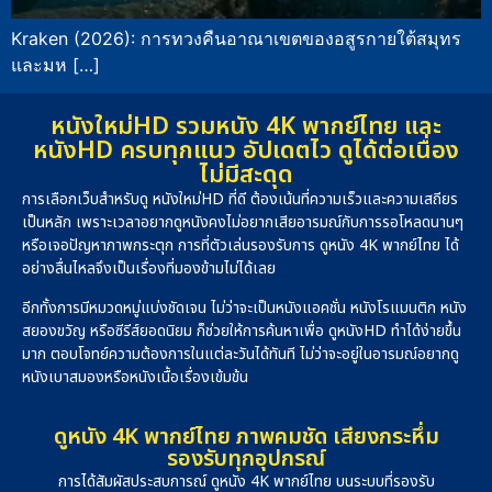
Kraken (2026): การทวงคืนอาณาเขตของอสูรกายใต้สมุทร
และมห […]
หนังใหม่HD รวมหนัง 4K พากย์ไทย และ
หนังHD ครบทุกแนว อัปเดตไว ดูได้ต่อเนื่อง
ไม่มีสะดุด
การเลือกเว็บสำหรับดู หนังใหม่HD ที่ดี ต้องเน้นที่ความเร็วและความเสถียร
เป็นหลัก เพราะเวลาอยากดูหนังคงไม่อยากเสียอารมณ์กับการรอโหลดนานๆ
หรือเจอปัญหาภาพกระตุก การที่ตัวเล่นรองรับการ ดูหนัง 4K พากย์ไทย ได้
อย่างลื่นไหลจึงเป็นเรื่องที่มองข้ามไม่ได้เลย
อีกทั้งการมีหมวดหมู่แบ่งชัดเจน ไม่ว่าจะเป็นหนังแอคชั่น หนังโรแมนติก หนัง
สยองขวัญ หรือซีรีส์ยอดนิยม ก็ช่วยให้การค้นหาเพื่อ ดูหนังHD ทำได้ง่ายขึ้น
มาก ตอบโจทย์ความต้องการในแต่ละวันได้ทันที ไม่ว่าจะอยู่ในอารมณ์อยากดู
หนังเบาสมองหรือหนังเนื้อเรื่องเข้มข้น
ดูหนัง 4K พากย์ไทย ภาพคมชัด เสียงกระหึ่ม
รองรับทุกอุปกรณ์
การได้สัมผัสประสบการณ์ ดูหนัง 4K พากย์ไทย บนระบบที่รองรับ