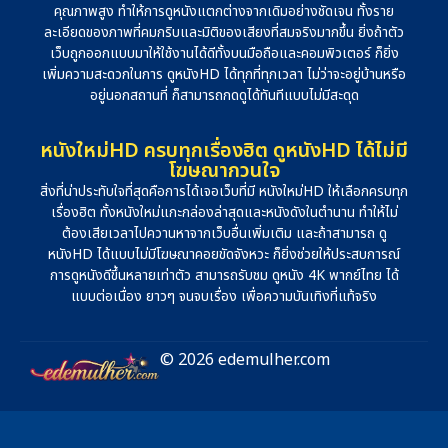
คุณภาพสูง ทำให้การดูหนังแตกต่างจากเดิมอย่างชัดเจน ทั้งราย
ละเอียดของภาพที่คมกริบและมิติของเสียงที่สมจริงมากขึ้น ยิ่งถ้าตัว
เว็บถูกออกแบบมาให้ใช้งานได้ดีทั้งบนมือถือและคอมพิวเตอร์ ก็ยิ่ง
เพิ่มความสะดวกในการ ดูหนังHD ได้ทุกที่ทุกเวลา ไม่ว่าจะอยู่บ้านหรือ
อยู่นอกสถานที่ ก็สามารถกดดูได้ทันทีแบบไม่มีสะดุด
หนังใหม่HD ครบทุกเรื่องฮิต ดูหนังHD ได้ไม่มี
โฆษณากวนใจ
สิ่งที่น่าประทับใจที่สุดคือการได้เจอเว็บที่มี หนังใหม่HD ให้เลือกครบทุก
เรื่องฮิต ทั้งหนังใหม่แกะกล่องล่าสุดและหนังดังในตำนาน ทำให้ไม่
ต้องเสียเวลาไปควานหาจากเว็บอื่นเพิ่มเติม และถ้าสามารถ ดู
หนังHD ได้แบบไม่มีโฆษณาคอยขัดจังหวะ ก็ยิ่งช่วยให้ประสบการณ์
การดูหนังดีขึ้นหลายเท่าตัว สามารถรับชม ดูหนัง 4K พากย์ไทย ได้
แบบต่อเนื่อง ยาวๆ จนจบเรื่อง เพื่อความบันเทิงที่แท้จริง
© 2026 edemulher.com