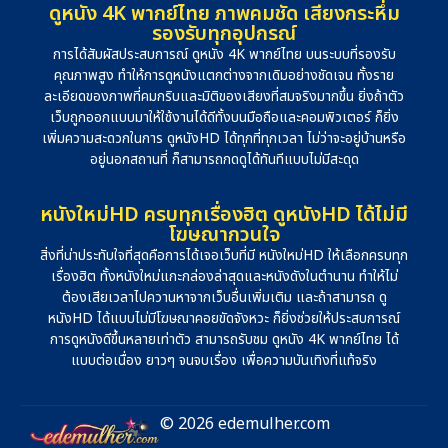
ดูหนัง 4K พากย์ไทย ภาพคมชัด เสียงกระหึ่ม
รองรับทุกอุปกรณ์
การได้สัมผัสประสบการณ์ ดูหนัง 4K พากย์ไทย บนระบบที่รองรับ
คุณภาพสูง ทำให้การดูหนังแตกต่างจากเดิมอย่างชัดเจน ทั้งราย
ละเอียดของภาพที่คมกริบและมิติของเสียงที่สมจริงมากขึ้น ยิ่งถ้าตัว
เว็บถูกออกแบบมาให้ใช้งานได้ดีทั้งบนมือถือและคอมพิวเตอร์ ก็ยิ่ง
เพิ่มความสะดวกในการ ดูหนังHD ได้ทุกที่ทุกเวลา ไม่ว่าจะอยู่บ้านหรือ
อยู่นอกสถานที่ ก็สามารถกดดูได้ทันทีแบบไม่มีสะดุด
หนังใหม่HD ครบทุกเรื่องฮิต ดูหนังHD ได้ไม่มี
โฆษณากวนใจ
สิ่งที่น่าประทับใจที่สุดคือการได้เจอเว็บที่มี หนังใหม่HD ให้เลือกครบทุก
เรื่องฮิต ทั้งหนังใหม่แกะกล่องล่าสุดและหนังดังในตำนาน ทำให้ไม่
ต้องเสียเวลาไปควานหาจากเว็บอื่นเพิ่มเติม และถ้าสามารถ ดู
หนังHD ได้แบบไม่มีโฆษณาคอยขัดจังหวะ ก็ยิ่งช่วยให้ประสบการณ์
การดูหนังดีขึ้นหลายเท่าตัว สามารถรับชม ดูหนัง 4K พากย์ไทย ได้
แบบต่อเนื่อง ยาวๆ จนจบเรื่อง เพื่อความบันเทิงที่แท้จริง
© 2026 edemulher.com