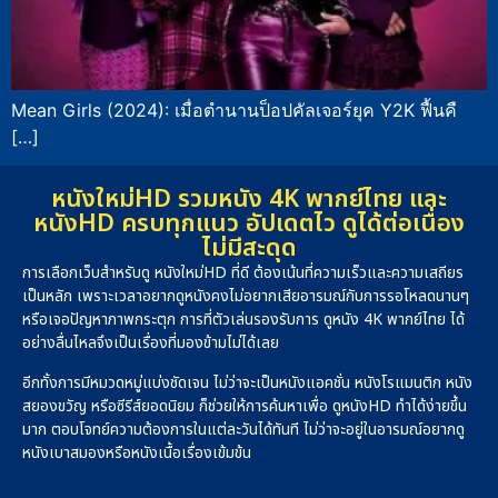
Mean Girls (2024): เมื่อตำนานป็อปคัลเจอร์ยุค Y2K ฟื้นคื
[…]
หนังใหม่HD รวมหนัง 4K พากย์ไทย และ
หนังHD ครบทุกแนว อัปเดตไว ดูได้ต่อเนื่อง
ไม่มีสะดุด
การเลือกเว็บสำหรับดู หนังใหม่HD ที่ดี ต้องเน้นที่ความเร็วและความเสถียร
เป็นหลัก เพราะเวลาอยากดูหนังคงไม่อยากเสียอารมณ์กับการรอโหลดนานๆ
หรือเจอปัญหาภาพกระตุก การที่ตัวเล่นรองรับการ ดูหนัง 4K พากย์ไทย ได้
อย่างลื่นไหลจึงเป็นเรื่องที่มองข้ามไม่ได้เลย
อีกทั้งการมีหมวดหมู่แบ่งชัดเจน ไม่ว่าจะเป็นหนังแอคชั่น หนังโรแมนติก หนัง
สยองขวัญ หรือซีรีส์ยอดนิยม ก็ช่วยให้การค้นหาเพื่อ ดูหนังHD ทำได้ง่ายขึ้น
มาก ตอบโจทย์ความต้องการในแต่ละวันได้ทันที ไม่ว่าจะอยู่ในอารมณ์อยากดู
หนังเบาสมองหรือหนังเนื้อเรื่องเข้มข้น