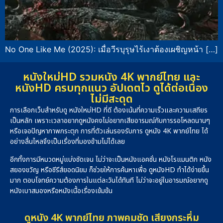
No One Like Me (2025): เมื่อวีรบุรุษไร้เงาต้องเผชิญหน้า […]
หนังใหม่HD รวมหนัง 4K พากย์ไทย และ
หนังHD ครบทุกแนว อัปเดตไว ดูได้ต่อเนื่อง
ไม่มีสะดุด
การเลือกเว็บสำหรับดู หนังใหม่HD ที่ดี ต้องเน้นที่ความเร็วและความเสถียร
เป็นหลัก เพราะเวลาอยากดูหนังคงไม่อยากเสียอารมณ์กับการรอโหลดนานๆ
หรือเจอปัญหาภาพกระตุก การที่ตัวเล่นรองรับการ ดูหนัง 4K พากย์ไทย ได้
อย่างลื่นไหลจึงเป็นเรื่องที่มองข้ามไม่ได้เลย
อีกทั้งการมีหมวดหมู่แบ่งชัดเจน ไม่ว่าจะเป็นหนังแอคชั่น หนังโรแมนติก หนัง
สยองขวัญ หรือซีรีส์ยอดนิยม ก็ช่วยให้การค้นหาเพื่อ ดูหนังHD ทำได้ง่ายขึ้น
มาก ตอบโจทย์ความต้องการในแต่ละวันได้ทันที ไม่ว่าจะอยู่ในอารมณ์อยากดู
หนังเบาสมองหรือหนังเนื้อเรื่องเข้มข้น
ดูหนัง 4K พากย์ไทย ภาพคมชัด เสียงกระหึ่ม