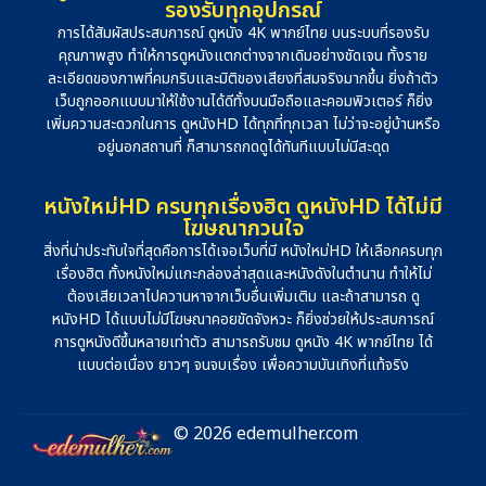
รองรับทุกอุปกรณ์
การได้สัมผัสประสบการณ์ ดูหนัง 4K พากย์ไทย บนระบบที่รองรับ
คุณภาพสูง ทำให้การดูหนังแตกต่างจากเดิมอย่างชัดเจน ทั้งราย
ละเอียดของภาพที่คมกริบและมิติของเสียงที่สมจริงมากขึ้น ยิ่งถ้าตัว
เว็บถูกออกแบบมาให้ใช้งานได้ดีทั้งบนมือถือและคอมพิวเตอร์ ก็ยิ่ง
เพิ่มความสะดวกในการ ดูหนังHD ได้ทุกที่ทุกเวลา ไม่ว่าจะอยู่บ้านหรือ
อยู่นอกสถานที่ ก็สามารถกดดูได้ทันทีแบบไม่มีสะดุด
หนังใหม่HD ครบทุกเรื่องฮิต ดูหนังHD ได้ไม่มี
โฆษณากวนใจ
สิ่งที่น่าประทับใจที่สุดคือการได้เจอเว็บที่มี หนังใหม่HD ให้เลือกครบทุก
เรื่องฮิต ทั้งหนังใหม่แกะกล่องล่าสุดและหนังดังในตำนาน ทำให้ไม่
ต้องเสียเวลาไปควานหาจากเว็บอื่นเพิ่มเติม และถ้าสามารถ ดู
หนังHD ได้แบบไม่มีโฆษณาคอยขัดจังหวะ ก็ยิ่งช่วยให้ประสบการณ์
การดูหนังดีขึ้นหลายเท่าตัว สามารถรับชม ดูหนัง 4K พากย์ไทย ได้
แบบต่อเนื่อง ยาวๆ จนจบเรื่อง เพื่อความบันเทิงที่แท้จริง
© 2026 edemulher.com