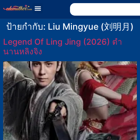
ป้ายกำกับ:
Liu Mingyue (刘明月)
Legend Of Ling Jing (2026) ตำ
นานหลิงจิง