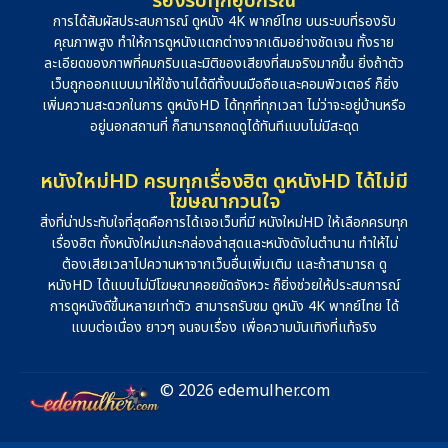
รองรับทุกอุปกรณ์
การได้สัมผัสประสบการณ์ ดูหนัง 4K พากย์ไทย บนระบบที่รองรับ
คุณภาพสูง ทำให้การดูหนังแตกต่างจากเดิมอย่างชัดเจน ทั้งราย
ละเอียดของภาพที่คมกริบและมิติของเสียงที่สมจริงมากขึ้น ยิ่งถ้าตัว
เว็บถูกออกแบบมาให้ใช้งานได้ดีทั้งบนมือถือและคอมพิวเตอร์ ก็ยิ่ง
เพิ่มความสะดวกในการ ดูหนังHD ได้ทุกที่ทุกเวลา ไม่ว่าจะอยู่บ้านหรือ
อยู่นอกสถานที่ ก็สามารถกดดูได้ทันทีแบบไม่มีสะดุด
หนังใหม่HD ครบทุกเรื่องฮิต ดูหนังHD ได้ไม่มี
โฆษณากวนใจ
สิ่งที่น่าประทับใจที่สุดคือการได้เจอเว็บที่มี หนังใหม่HD ให้เลือกครบทุก
เรื่องฮิต ทั้งหนังใหม่แกะกล่องล่าสุดและหนังดังในตำนาน ทำให้ไม่
ต้องเสียเวลาไปควานหาจากเว็บอื่นเพิ่มเติม และถ้าสามารถ ดู
หนังHD ได้แบบไม่มีโฆษณาคอยขัดจังหวะ ก็ยิ่งช่วยให้ประสบการณ์
การดูหนังดีขึ้นหลายเท่าตัว สามารถรับชม ดูหนัง 4K พากย์ไทย ได้
แบบต่อเนื่อง ยาวๆ จนจบเรื่อง เพื่อความบันเทิงที่แท้จริง
© 2026 edemulher.com