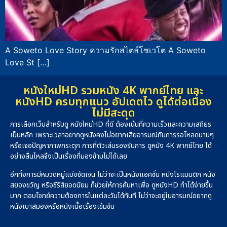
A Soweto Love Story ความรักสไตล์โซเวโต A Soweto
Love St […]
หนังใหม่HD รวมหนัง 4K พากย์ไทย และ
หนังHD ครบทุกแนว อัปเดตไว ดูได้ต่อเนื่อง
ไม่มีสะดุด
การเลือกเว็บสำหรับดู หนังใหม่HD ที่ดี ต้องเน้นที่ความเร็วและความเสถียร
เป็นหลัก เพราะเวลาอยากดูหนังคงไม่อยากเสียอารมณ์กับการรอโหลดนานๆ
หรือเจอปัญหาภาพกระตุก การที่ตัวเล่นรองรับการ ดูหนัง 4K พากย์ไทย ได้
อย่างลื่นไหลจึงเป็นเรื่องที่มองข้ามไม่ได้เลย
อีกทั้งการมีหมวดหมู่แบ่งชัดเจน ไม่ว่าจะเป็นหนังแอคชั่น หนังโรแมนติก หนัง
สยองขวัญ หรือซีรีส์ยอดนิยม ก็ช่วยให้การค้นหาเพื่อ ดูหนังHD ทำได้ง่ายขึ้น
มาก ตอบโจทย์ความต้องการในแต่ละวันได้ทันที ไม่ว่าจะอยู่ในอารมณ์อยากดู
หนังเบาสมองหรือหนังเนื้อเรื่องเข้มข้น