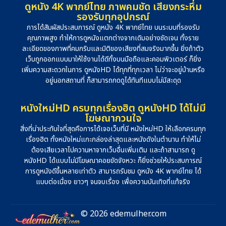
ดูหนัง 4K พากย์ไทย ภาพคมชัด เสียงกระหึ่ม
รองรับทุกอุปกรณ์
การได้สัมผัสประสบการณ์ ดูหนัง 4K พากย์ไทย บนระบบที่รองรับ
คุณภาพสูง ทำให้การดูหนังแตกต่างจากเดิมอย่างชัดเจน ทั้งราย
ละเอียดของภาพที่คมกริบและมิติของเสียงที่สมจริงมากขึ้น ยิ่งถ้าตัว
เว็บถูกออกแบบมาให้ใช้งานได้ดีทั้งบนมือถือและคอมพิวเตอร์ ก็ยิ่ง
เพิ่มความสะดวกในการ ดูหนังHD ได้ทุกที่ทุกเวลา ไม่ว่าจะอยู่บ้านหรือ
อยู่นอกสถานที่ ก็สามารถกดดูได้ทันทีแบบไม่มีสะดุด
หนังใหม่HD ครบทุกเรื่องฮิต ดูหนังHD ได้ไม่มี
โฆษณากวนใจ
สิ่งที่น่าประทับใจที่สุดคือการได้เจอเว็บที่มี หนังใหม่HD ให้เลือกครบทุก
เรื่องฮิต ทั้งหนังใหม่แกะกล่องล่าสุดและหนังดังในตำนาน ทำให้ไม่
ต้องเสียเวลาไปควานหาจากเว็บอื่นเพิ่มเติม และถ้าสามารถ ดู
หนังHD ได้แบบไม่มีโฆษณาคอยขัดจังหวะ ก็ยิ่งช่วยให้ประสบการณ์
การดูหนังดีขึ้นหลายเท่าตัว สามารถรับชม ดูหนัง 4K พากย์ไทย ได้
แบบต่อเนื่อง ยาวๆ จนจบเรื่อง เพื่อความบันเทิงที่แท้จริง
© 2026 edemulher.com