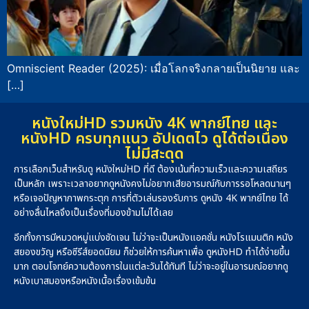
Omniscient Reader (2025): เมื่อโลกจริงกลายเป็นนิยาย และ
[…]
หนังใหม่HD รวมหนัง 4K พากย์ไทย และ
หนังHD ครบทุกแนว อัปเดตไว ดูได้ต่อเนื่อง
ไม่มีสะดุด
การเลือกเว็บสำหรับดู หนังใหม่HD ที่ดี ต้องเน้นที่ความเร็วและความเสถียร
เป็นหลัก เพราะเวลาอยากดูหนังคงไม่อยากเสียอารมณ์กับการรอโหลดนานๆ
หรือเจอปัญหาภาพกระตุก การที่ตัวเล่นรองรับการ ดูหนัง 4K พากย์ไทย ได้
อย่างลื่นไหลจึงเป็นเรื่องที่มองข้ามไม่ได้เลย
อีกทั้งการมีหมวดหมู่แบ่งชัดเจน ไม่ว่าจะเป็นหนังแอคชั่น หนังโรแมนติก หนัง
สยองขวัญ หรือซีรีส์ยอดนิยม ก็ช่วยให้การค้นหาเพื่อ ดูหนังHD ทำได้ง่ายขึ้น
มาก ตอบโจทย์ความต้องการในแต่ละวันได้ทันที ไม่ว่าจะอยู่ในอารมณ์อยากดู
หนังเบาสมองหรือหนังเนื้อเรื่องเข้มข้น