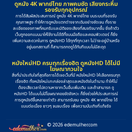
ดูหนัง 4K พากย์ไทย ภาพคมชัด เสียงกระหึ่ม
รองรับทุกอุปกรณ์
การได้สัมผัสประสบการณ์ ดูหนัง 4K พากย์ไทย บนระบบที่รองรับ
คุณภาพสูง ทำให้การดูหนังแตกต่างจากเดิมอย่างชัดเจน ทั้งราย
ละเอียดของภาพที่คมกริบและมิติของเสียงที่สมจริงมากขึ้น ยิ่งถ้าตัว
เว็บถูกออกแบบมาให้ใช้งานได้ดีทั้งบนมือถือและคอมพิวเตอร์ ก็ยิ่ง
เพิ่มความสะดวกในการ ดูหนังHD ได้ทุกที่ทุกเวลา ไม่ว่าจะอยู่บ้านหรือ
อยู่นอกสถานที่ ก็สามารถกดดูได้ทันทีแบบไม่มีสะดุด
หนังใหม่HD ครบทุกเรื่องฮิต ดูหนังHD ได้ไม่มี
โฆษณากวนใจ
สิ่งที่น่าประทับใจที่สุดคือการได้เจอเว็บที่มี หนังใหม่HD ให้เลือกครบทุก
เรื่องฮิต ทั้งหนังใหม่แกะกล่องล่าสุดและหนังดังในตำนาน ทำให้ไม่
ต้องเสียเวลาไปควานหาจากเว็บอื่นเพิ่มเติม และถ้าสามารถ ดู
หนังHD ได้แบบไม่มีโฆษณาคอยขัดจังหวะ ก็ยิ่งช่วยให้ประสบการณ์
การดูหนังดีขึ้นหลายเท่าตัว สามารถรับชม ดูหนัง 4K พากย์ไทย ได้
แบบต่อเนื่อง ยาวๆ จนจบเรื่อง เพื่อความบันเทิงที่แท้จริง
© 2026 edemulher.com