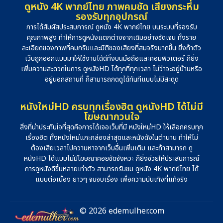
ดูหนัง 4K พากย์ไทย ภาพคมชัด เสียงกระหึ่ม
รองรับทุกอุปกรณ์
การได้สัมผัสประสบการณ์ ดูหนัง 4K พากย์ไทย บนระบบที่รองรับ
คุณภาพสูง ทำให้การดูหนังแตกต่างจากเดิมอย่างชัดเจน ทั้งราย
ละเอียดของภาพที่คมกริบและมิติของเสียงที่สมจริงมากขึ้น ยิ่งถ้าตัว
เว็บถูกออกแบบมาให้ใช้งานได้ดีทั้งบนมือถือและคอมพิวเตอร์ ก็ยิ่ง
เพิ่มความสะดวกในการ ดูหนังHD ได้ทุกที่ทุกเวลา ไม่ว่าจะอยู่บ้านหรือ
อยู่นอกสถานที่ ก็สามารถกดดูได้ทันทีแบบไม่มีสะดุด
หนังใหม่HD ครบทุกเรื่องฮิต ดูหนังHD ได้ไม่มี
โฆษณากวนใจ
สิ่งที่น่าประทับใจที่สุดคือการได้เจอเว็บที่มี หนังใหม่HD ให้เลือกครบทุก
เรื่องฮิต ทั้งหนังใหม่แกะกล่องล่าสุดและหนังดังในตำนาน ทำให้ไม่
ต้องเสียเวลาไปควานหาจากเว็บอื่นเพิ่มเติม และถ้าสามารถ ดู
หนังHD ได้แบบไม่มีโฆษณาคอยขัดจังหวะ ก็ยิ่งช่วยให้ประสบการณ์
การดูหนังดีขึ้นหลายเท่าตัว สามารถรับชม ดูหนัง 4K พากย์ไทย ได้
แบบต่อเนื่อง ยาวๆ จนจบเรื่อง เพื่อความบันเทิงที่แท้จริง
© 2026 edemulher.com