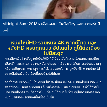
Midnight Sun (2018): เมื่อแสงตะวันคือศัตรู และความรักคื
[…]
หนังใหม่HD รวมหนัง 4K พากย์ไทย และ
หนังHD ครบทุกแนว อัปเดตไว ดูได้ต่อเนื่อง
ไม่มีสะดุด
การเลือกเว็บสำหรับดู หนังใหม่HD ที่ดี ต้องเน้นที่ความเร็วและความเสถียร
เป็นหลัก เพราะเวลาอยากดูหนังคงไม่อยากเสียอารมณ์กับการรอโหลดนานๆ
หรือเจอปัญหาภาพกระตุก การที่ตัวเล่นรองรับการ ดูหนัง 4K พากย์ไทย ได้
อย่างลื่นไหลจึงเป็นเรื่องที่มองข้ามไม่ได้เลย
อีกทั้งการมีหมวดหมู่แบ่งชัดเจน ไม่ว่าจะเป็นหนังแอคชั่น หนังโรแมนติก หนัง
สยองขวัญ หรือซีรีส์ยอดนิยม ก็ช่วยให้การค้นหาเพื่อ ดูหนังHD ทำได้ง่ายขึ้น
มาก ตอบโจทย์ความต้องการในแต่ละวันได้ทันที ไม่ว่าจะอยู่ในอารมณ์อยากดู
หนังเบาสมองหรือหนังเนื้อเรื่องเข้มข้น