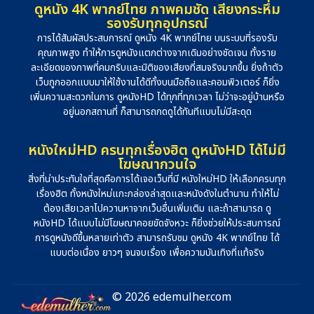
ดูหนัง 4K พากย์ไทย ภาพคมชัด เสียงกระหึ่ม
รองรับทุกอุปกรณ์
การได้สัมผัสประสบการณ์ ดูหนัง 4K พากย์ไทย บนระบบที่รองรับ
คุณภาพสูง ทำให้การดูหนังแตกต่างจากเดิมอย่างชัดเจน ทั้งราย
ละเอียดของภาพที่คมกริบและมิติของเสียงที่สมจริงมากขึ้น ยิ่งถ้าตัว
เว็บถูกออกแบบมาให้ใช้งานได้ดีทั้งบนมือถือและคอมพิวเตอร์ ก็ยิ่ง
เพิ่มความสะดวกในการ ดูหนังHD ได้ทุกที่ทุกเวลา ไม่ว่าจะอยู่บ้านหรือ
อยู่นอกสถานที่ ก็สามารถกดดูได้ทันทีแบบไม่มีสะดุด
หนังใหม่HD ครบทุกเรื่องฮิต ดูหนังHD ได้ไม่มี
โฆษณากวนใจ
สิ่งที่น่าประทับใจที่สุดคือการได้เจอเว็บที่มี หนังใหม่HD ให้เลือกครบทุก
เรื่องฮิต ทั้งหนังใหม่แกะกล่องล่าสุดและหนังดังในตำนาน ทำให้ไม่
ต้องเสียเวลาไปควานหาจากเว็บอื่นเพิ่มเติม และถ้าสามารถ ดู
หนังHD ได้แบบไม่มีโฆษณาคอยขัดจังหวะ ก็ยิ่งช่วยให้ประสบการณ์
การดูหนังดีขึ้นหลายเท่าตัว สามารถรับชม ดูหนัง 4K พากย์ไทย ได้
แบบต่อเนื่อง ยาวๆ จนจบเรื่อง เพื่อความบันเทิงที่แท้จริง
© 2026 edemulher.com