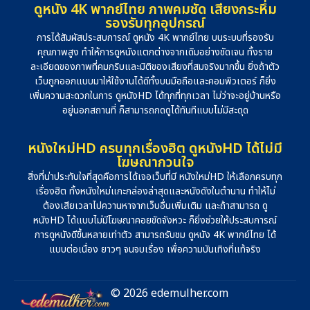
ดูหนัง 4K พากย์ไทย ภาพคมชัด เสียงกระหึ่ม
รองรับทุกอุปกรณ์
การได้สัมผัสประสบการณ์ ดูหนัง 4K พากย์ไทย บนระบบที่รองรับ
คุณภาพสูง ทำให้การดูหนังแตกต่างจากเดิมอย่างชัดเจน ทั้งราย
ละเอียดของภาพที่คมกริบและมิติของเสียงที่สมจริงมากขึ้น ยิ่งถ้าตัว
เว็บถูกออกแบบมาให้ใช้งานได้ดีทั้งบนมือถือและคอมพิวเตอร์ ก็ยิ่ง
เพิ่มความสะดวกในการ ดูหนังHD ได้ทุกที่ทุกเวลา ไม่ว่าจะอยู่บ้านหรือ
อยู่นอกสถานที่ ก็สามารถกดดูได้ทันทีแบบไม่มีสะดุด
หนังใหม่HD ครบทุกเรื่องฮิต ดูหนังHD ได้ไม่มี
โฆษณากวนใจ
สิ่งที่น่าประทับใจที่สุดคือการได้เจอเว็บที่มี หนังใหม่HD ให้เลือกครบทุก
เรื่องฮิต ทั้งหนังใหม่แกะกล่องล่าสุดและหนังดังในตำนาน ทำให้ไม่
ต้องเสียเวลาไปควานหาจากเว็บอื่นเพิ่มเติม และถ้าสามารถ ดู
หนังHD ได้แบบไม่มีโฆษณาคอยขัดจังหวะ ก็ยิ่งช่วยให้ประสบการณ์
การดูหนังดีขึ้นหลายเท่าตัว สามารถรับชม ดูหนัง 4K พากย์ไทย ได้
แบบต่อเนื่อง ยาวๆ จนจบเรื่อง เพื่อความบันเทิงที่แท้จริง
© 2026 edemulher.com