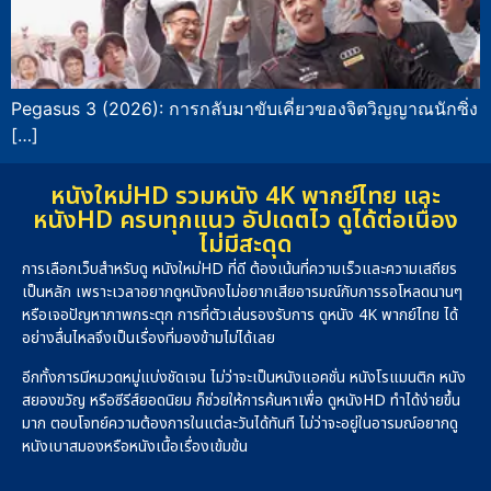
Pegasus 3 (2026): การกลับมาขับเคี่ยวของจิตวิญญาณนักซิ่ง
[…]
หนังใหม่HD รวมหนัง 4K พากย์ไทย และ
หนังHD ครบทุกแนว อัปเดตไว ดูได้ต่อเนื่อง
ไม่มีสะดุด
การเลือกเว็บสำหรับดู หนังใหม่HD ที่ดี ต้องเน้นที่ความเร็วและความเสถียร
เป็นหลัก เพราะเวลาอยากดูหนังคงไม่อยากเสียอารมณ์กับการรอโหลดนานๆ
หรือเจอปัญหาภาพกระตุก การที่ตัวเล่นรองรับการ ดูหนัง 4K พากย์ไทย ได้
อย่างลื่นไหลจึงเป็นเรื่องที่มองข้ามไม่ได้เลย
อีกทั้งการมีหมวดหมู่แบ่งชัดเจน ไม่ว่าจะเป็นหนังแอคชั่น หนังโรแมนติก หนัง
สยองขวัญ หรือซีรีส์ยอดนิยม ก็ช่วยให้การค้นหาเพื่อ ดูหนังHD ทำได้ง่ายขึ้น
มาก ตอบโจทย์ความต้องการในแต่ละวันได้ทันที ไม่ว่าจะอยู่ในอารมณ์อยากดู
หนังเบาสมองหรือหนังเนื้อเรื่องเข้มข้น