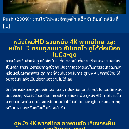
Push (2009): งานไซไฟพลังจิตสุดล้ำ แอ็กชันดิบสไตล์อินดี้
[…]
หนังใหม่HD รวมหนัง 4K พากย์ไทย และ
หนังHD ครบทุกแนว อัปเดตไว ดูได้ต่อเนื่อง
ไม่มีสะดุด
การเลือกเว็บสำหรับดู หนังใหม่HD ที่ดี ต้องเน้นที่ความเร็วและความเสถียร
เป็นหลัก เพราะเวลาอยากดูหนังคงไม่อยากเสียอารมณ์กับการรอโหลดนานๆ
หรือเจอปัญหาภาพกระตุก การที่ตัวเล่นรองรับการ ดูหนัง 4K พากย์ไทย ได้
อย่างลื่นไหลจึงเป็นเรื่องที่มองข้ามไม่ได้เลย
อีกทั้งการมีหมวดหมู่แบ่งชัดเจน ไม่ว่าจะเป็นหนังแอคชั่น หนังโรแมนติก หนัง
สยองขวัญ หรือซีรีส์ยอดนิยม ก็ช่วยให้การค้นหาเพื่อ ดูหนังHD ทำได้ง่ายขึ้น
มาก ตอบโจทย์ความต้องการในแต่ละวันได้ทันที ไม่ว่าจะอยู่ในอารมณ์อยากดู
หนังเบาสมองหรือหนังเนื้อเรื่องเข้มข้น
ดูหนัง 4K พากย์ไทย ภาพคมชัด เสียงกระหึ่ม