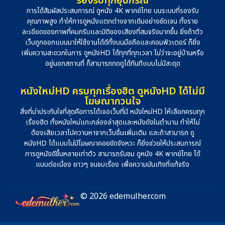
รองรับทุกอุปกรณ์
การได้สัมผัสประสบการณ์ ดูหนัง 4K พากย์ไทย บนระบบที่รองรับ
คุณภาพสูง ทำให้การดูหนังแตกต่างจากเดิมอย่างชัดเจน ทั้งราย
ละเอียดของภาพที่คมกริบและมิติของเสียงที่สมจริงมากขึ้น ยิ่งถ้าตัว
เว็บถูกออกแบบมาให้ใช้งานได้ดีทั้งบนมือถือและคอมพิวเตอร์ ก็ยิ่ง
เพิ่มความสะดวกในการ ดูหนังHD ได้ทุกที่ทุกเวลา ไม่ว่าจะอยู่บ้านหรือ
อยู่นอกสถานที่ ก็สามารถกดดูได้ทันทีแบบไม่มีสะดุด
หนังใหม่HD ครบทุกเรื่องฮิต ดูหนังHD ได้ไม่มี
โฆษณากวนใจ
สิ่งที่น่าประทับใจที่สุดคือการได้เจอเว็บที่มี หนังใหม่HD ให้เลือกครบทุก
เรื่องฮิต ทั้งหนังใหม่แกะกล่องล่าสุดและหนังดังในตำนาน ทำให้ไม่
ต้องเสียเวลาไปควานหาจากเว็บอื่นเพิ่มเติม และถ้าสามารถ ดู
หนังHD ได้แบบไม่มีโฆษณาคอยขัดจังหวะ ก็ยิ่งช่วยให้ประสบการณ์
การดูหนังดีขึ้นหลายเท่าตัว สามารถรับชม ดูหนัง 4K พากย์ไทย ได้
แบบต่อเนื่อง ยาวๆ จนจบเรื่อง เพื่อความบันเทิงที่แท้จริง
© 2026 edemulher.com