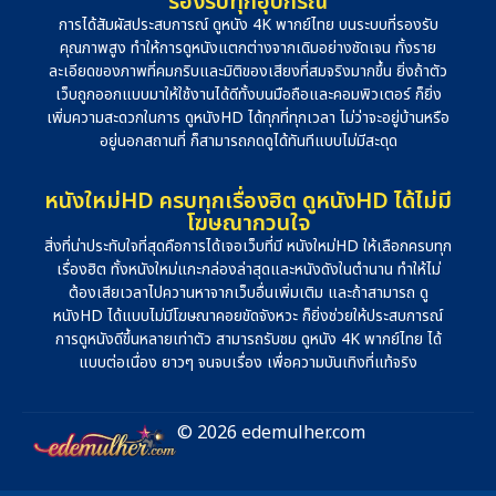
รองรับทุกอุปกรณ์
การได้สัมผัสประสบการณ์ ดูหนัง 4K พากย์ไทย บนระบบที่รองรับ
คุณภาพสูง ทำให้การดูหนังแตกต่างจากเดิมอย่างชัดเจน ทั้งราย
ละเอียดของภาพที่คมกริบและมิติของเสียงที่สมจริงมากขึ้น ยิ่งถ้าตัว
เว็บถูกออกแบบมาให้ใช้งานได้ดีทั้งบนมือถือและคอมพิวเตอร์ ก็ยิ่ง
เพิ่มความสะดวกในการ ดูหนังHD ได้ทุกที่ทุกเวลา ไม่ว่าจะอยู่บ้านหรือ
อยู่นอกสถานที่ ก็สามารถกดดูได้ทันทีแบบไม่มีสะดุด
หนังใหม่HD ครบทุกเรื่องฮิต ดูหนังHD ได้ไม่มี
โฆษณากวนใจ
สิ่งที่น่าประทับใจที่สุดคือการได้เจอเว็บที่มี หนังใหม่HD ให้เลือกครบทุก
เรื่องฮิต ทั้งหนังใหม่แกะกล่องล่าสุดและหนังดังในตำนาน ทำให้ไม่
ต้องเสียเวลาไปควานหาจากเว็บอื่นเพิ่มเติม และถ้าสามารถ ดู
หนังHD ได้แบบไม่มีโฆษณาคอยขัดจังหวะ ก็ยิ่งช่วยให้ประสบการณ์
การดูหนังดีขึ้นหลายเท่าตัว สามารถรับชม ดูหนัง 4K พากย์ไทย ได้
แบบต่อเนื่อง ยาวๆ จนจบเรื่อง เพื่อความบันเทิงที่แท้จริง
© 2026 edemulher.com