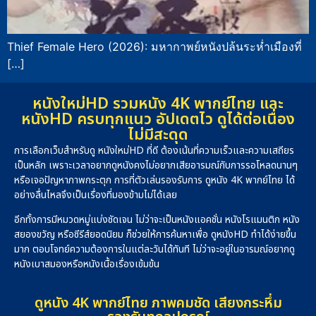
Thief Female Hero (2026): มหากาพย์หนังปล้นระห่ำเมืองที่
[…]
หนังใหม่HD รวมหนัง 4K พากย์ไทย และ
หนังHD ครบทุกแนว อัปเดตไว ดูได้ต่อเนื่อง
ไม่มีสะดุด
การเลือกเว็บสำหรับดู หนังใหม่HD ที่ดี ต้องเน้นที่ความเร็วและความเสถียร
เป็นหลัก เพราะเวลาอยากดูหนังคงไม่อยากเสียอารมณ์กับการรอโหลดนานๆ
หรือเจอปัญหาภาพกระตุก การที่ตัวเล่นรองรับการ ดูหนัง 4K พากย์ไทย ได้
อย่างลื่นไหลจึงเป็นเรื่องที่มองข้ามไม่ได้เลย
อีกทั้งการมีหมวดหมู่แบ่งชัดเจน ไม่ว่าจะเป็นหนังแอคชั่น หนังโรแมนติก หนัง
สยองขวัญ หรือซีรีส์ยอดนิยม ก็ช่วยให้การค้นหาเพื่อ ดูหนังHD ทำได้ง่ายขึ้น
มาก ตอบโจทย์ความต้องการในแต่ละวันได้ทันที ไม่ว่าจะอยู่ในอารมณ์อยากดู
หนังเบาสมองหรือหนังเนื้อเรื่องเข้มข้น
ดูหนัง 4K พากย์ไทย ภาพคมชัด เสียงกระหึ่ม