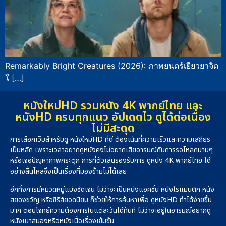
Remarkably Bright Creatures (2026): ภาพยนตร์เยียวยาจิต
ใ […]
หนังใหม่HD รวมหนัง 4K พากย์ไทย และ
หนังHD ครบทุกแนว อัปเดตไว ดูได้ต่อเนื่อง
ไม่มีสะดุด
การเลือกเว็บสำหรับดู หนังใหม่HD ที่ดี ต้องเน้นที่ความเร็วและความเสถียร
เป็นหลัก เพราะเวลาอยากดูหนังคงไม่อยากเสียอารมณ์กับการรอโหลดนานๆ
หรือเจอปัญหาภาพกระตุก การที่ตัวเล่นรองรับการ ดูหนัง 4K พากย์ไทย ได้
อย่างลื่นไหลจึงเป็นเรื่องที่มองข้ามไม่ได้เลย
อีกทั้งการมีหมวดหมู่แบ่งชัดเจน ไม่ว่าจะเป็นหนังแอคชั่น หนังโรแมนติก หนัง
สยองขวัญ หรือซีรีส์ยอดนิยม ก็ช่วยให้การค้นหาเพื่อ ดูหนังHD ทำได้ง่ายขึ้น
มาก ตอบโจทย์ความต้องการในแต่ละวันได้ทันที ไม่ว่าจะอยู่ในอารมณ์อยากดู
หนังเบาสมองหรือหนังเนื้อเรื่องเข้มข้น