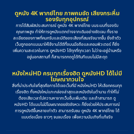
ดูหนัง 4K พากย์ไทย ภาพคมชัด เสียงกระหึ่ม
รองรับทุกอุปกรณ์
การได้สัมผัสประสบการณ์ ดูหนัง 4K พากย์ไทย บนระบบที่รองรับ
คุณภาพสูง ทำให้การดูหนังแตกต่างจากเดิมอย่างชัดเจน ทั้งราย
ละเอียดของภาพที่คมกริบและมิติของเสียงที่สมจริงมากขึ้น ยิ่งถ้าตัว
เว็บถูกออกแบบมาให้ใช้งานได้ดีทั้งบนมือถือและคอมพิวเตอร์ ก็ยิ่ง
เพิ่มความสะดวกในการ ดูหนังHD ได้ทุกที่ทุกเวลา ไม่ว่าจะอยู่บ้านหรือ
อยู่นอกสถานที่ ก็สามารถกดดูได้ทันทีแบบไม่มีสะดุด
หนังใหม่HD ครบทุกเรื่องฮิต ดูหนังHD ได้ไม่มี
โฆษณากวนใจ
สิ่งที่น่าประทับใจที่สุดคือการได้เจอเว็บที่มี หนังใหม่HD ให้เลือกครบทุก
เรื่องฮิต ทั้งหนังใหม่แกะกล่องล่าสุดและหนังดังในตำนาน ทำให้ไม่
ต้องเสียเวลาไปควานหาจากเว็บอื่นเพิ่มเติม และถ้าสามารถ ดู
หนังHD ได้แบบไม่มีโฆษณาคอยขัดจังหวะ ก็ยิ่งช่วยให้ประสบการณ์
การดูหนังดีขึ้นหลายเท่าตัว สามารถรับชม ดูหนัง 4K พากย์ไทย ได้
แบบต่อเนื่อง ยาวๆ จนจบเรื่อง เพื่อความบันเทิงที่แท้จริง