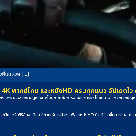
งที่แสนงด […]
4K พากย์ไทย และหนังHD ครบทุกแนว อัปเดตไว ดูได
็นหลัก เพราะเวลาอยากดูหนังคงไม่อยากเสียอารมณ์กับการรอโหลดนานๆ หรือเจอปัญหาภ
องขวัญ หรือซีรีส์ยอดนิยม ก็ช่วยให้การค้นหาเพื่อ ดูหนังHD ทำได้ง่ายขึ้นมาก ตอบโ