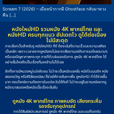
Scream 7 (2026) – เมื่อหน้ากากผี Ghostface กลับมาทวง
คืน […]
หนังใหม่HD รวมหนัง 4K พากย์ไทย และ
หนังHD ครบทุกแนว อัปเดตไว ดูได้ต่อเนื่อง
ไม่มีสะดุด
การเลือกเว็บสำหรับดู หนังใหม่HD ที่ดี ต้องเน้นที่ความเร็วและความเสถียร
เป็นหลัก เพราะเวลาอยากดูหนังคงไม่อยากเสียอารมณ์กับการรอโหลดนานๆ
หรือเจอปัญหาภาพกระตุก การที่ตัวเล่นรองรับการ ดูหนัง 4K พากย์ไทย ได้
อย่างลื่นไหลจึงเป็นเรื่องที่มองข้ามไม่ได้เลย
อีกทั้งการมีหมวดหมู่แบ่งชัดเจน ไม่ว่าจะเป็นหนังแอคชั่น หนังโรแมนติก หนัง
สยองขวัญ หรือซีรีส์ยอดนิยม ก็ช่วยให้การค้นหาเพื่อ ดูหนังHD ทำได้ง่ายขึ้น
มาก ตอบโจทย์ความต้องการในแต่ละวันได้ทันที ไม่ว่าจะอยู่ในอารมณ์อยากดู
หนังเบาสมองหรือหนังเนื้อเรื่องเข้มข้น
ดูหนัง 4K พากย์ไทย ภาพคมชัด เสียงกระหึ่ม
รองรับทุกอุปกรณ์
การได้สัมผัสประสบการณ์ ดูหนัง 4K พากย์ไทย บนระบบที่รองรับ