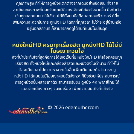
คุณภาพสูง ทำให้การดูหนังแตกต่างจากเดิมอย่างชัดเจน ทั้งราย
ละเอียดของภาพที่คมกริบและมิติของเสียงที่สมจริงมากขึ้น ยิ่งถ้าตัว
เว็บถูกออกแบบมาให้ใช้งานได้ดีทั้งบนมือถือและคอมพิวเตอร์ ก็ยิ่ง
เพิ่มความสะดวกในการ ดูหนังHD ได้ทุกที่ทุกเวลา ไม่ว่าจะอยู่บ้านหรือ
อยู่นอกสถานที่ ก็สามารถกดดูได้ทันทีแบบไม่มีสะดุด
หนังใหม่HD ครบทุกเรื่องฮิต ดูหนังHD ได้ไม่มี
โฆษณากวนใจ
สิ่งที่น่าประทับใจที่สุดคือการได้เจอเว็บที่มี หนังใหม่HD ให้เลือกครบทุก
เรื่องฮิต ทั้งหนังใหม่แกะกล่องล่าสุดและหนังดังในตำนาน ทำให้ไม่
ต้องเสียเวลาไปควานหาจากเว็บอื่นเพิ่มเติม และถ้าสามารถ ดู
หนังHD ได้แบบไม่มีโฆษณาคอยขัดจังหวะ ก็ยิ่งช่วยให้ประสบการณ์
การดูหนังดีขึ้นหลายเท่าตัว สามารถรับชม ดูหนัง 4K พากย์ไทย ได้
แบบต่อเนื่อง ยาวๆ จนจบเรื่อง เพื่อความบันเทิงที่แท้จริง
© 2026 edemulher.com