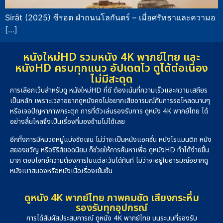
Sirāt (2025) ซีรอต ฝ่าถนนโลกันตร์ – เมื่อศรัทธาและความอ
[…]
หนังใหม่HD รวมหนัง 4K พากย์ไทย และ
หนังHD ครบทุกแนว อัปเดตไว ดูได้ต่อเนื่อง
ไม่มีสะดุด
การเลือกเว็บสำหรับดู หนังใหม่HD ที่ดี ต้องเน้นที่ความเร็วและความเสถียร
เป็นหลัก เพราะเวลาอยากดูหนังคงไม่อยากเสียอารมณ์กับการรอโหลดนานๆ
หรือเจอปัญหาภาพกระตุก การที่ตัวเล่นรองรับการ ดูหนัง 4K พากย์ไทย ได้
อย่างลื่นไหลจึงเป็นเรื่องที่มองข้ามไม่ได้เลย
อีกทั้งการมีหมวดหมู่แบ่งชัดเจน ไม่ว่าจะเป็นหนังแอคชั่น หนังโรแมนติก หนัง
สยองขวัญ หรือซีรีส์ยอดนิยม ก็ช่วยให้การค้นหาเพื่อ ดูหนังHD ทำได้ง่ายขึ้น
มาก ตอบโจทย์ความต้องการในแต่ละวันได้ทันที ไม่ว่าจะอยู่ในอารมณ์อยากดู
หนังเบาสมองหรือหนังเนื้อเรื่องเข้มข้น
ดูหนัง 4K พากย์ไทย ภาพคมชัด เสียงกระหึ่ม
รองรับทุกอุปกรณ์
การได้สัมผัสประสบการณ์ ดูหนัง 4K พากย์ไทย บนระบบที่รองรับ