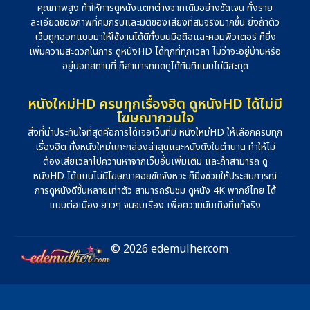
คุณภาพสูง ทำให้การดูหนังแตกต่างจากเดิมอย่างชัดเจน ทั้งราย
ละเอียดของภาพที่คมกริบและมิติของเสียงที่สมจริงมากขึ้น ยิ่งถ้าตัว
เว็บถูกออกแบบมาให้ใช้งานได้ดีทั้งบนมือถือและคอมพิวเตอร์ ก็ยิ่ง
เพิ่มความสะดวกในการ ดูหนังHD ได้ทุกที่ทุกเวลา ไม่ว่าจะอยู่บ้านหรือ
อยู่นอกสถานที่ ก็สามารถกดดูได้ทันทีแบบไม่มีสะดุด
หนังใหม่HD ครบทุกเรื่องฮิต ดูหนังHD ได้ไม่มี
โฆษณากวนใจ
สิ่งที่น่าประทับใจที่สุดคือการได้เจอเว็บที่มี หนังใหม่HD ให้เลือกครบทุก
เรื่องฮิต ทั้งหนังใหม่แกะกล่องล่าสุดและหนังดังในตำนาน ทำให้ไม่
ต้องเสียเวลาไปควานหาจากเว็บอื่นเพิ่มเติม และถ้าสามารถ ดู
หนังHD ได้แบบไม่มีโฆษณาคอยขัดจังหวะ ก็ยิ่งช่วยให้ประสบการณ์
การดูหนังดีขึ้นหลายเท่าตัว สามารถรับชม ดูหนัง 4K พากย์ไทย ได้
แบบต่อเนื่อง ยาวๆ จนจบเรื่อง เพื่อความบันเทิงที่แท้จริง
© 2026 edemulher.com