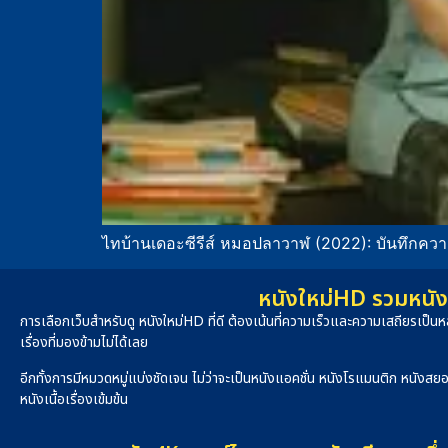
ไทบ้านเดอะซีรีส์ หมอปลาวาฬ (2022): บันทึกคว
หนังใหม่HD รวมหนัง 
การเลือกเว็บสำหรับดู หนังใหม่HD ที่ดี ต้องเน้นที่ความเร็วและความเสถียรเป
เรื่องที่มองข้ามไม่ได้เลย
อีกทั้งการมีหมวดหมู่แบ่งชัดเจน ไม่ว่าจะเป็นหนังแอคชั่น หนังโรแมนติก หนังสย
หนังเนื้อเรื่องเข้มข้น