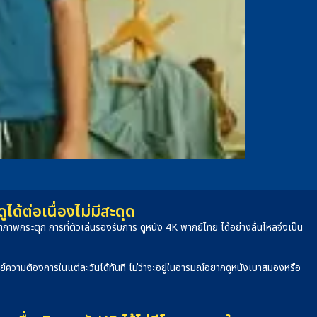
้ต่อเนื่องไม่มีสะดุด
าพกระตุก การที่ตัวเล่นรองรับการ ดูหนัง 4K พากย์ไทย ได้อย่างลื่นไหลจึงเป็น
จทย์ความต้องการในแต่ละวันได้ทันที ไม่ว่าจะอยู่ในอารมณ์อยากดูหนังเบาสมองหรือ