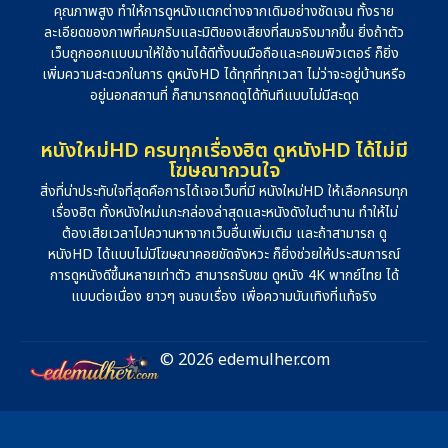
คุณภาพสูง ทำให้การดูหนังแตกต่างจากเดิมอย่างชัดเจน ทั้งราย
ละเอียดของภาพที่คมกริบและมิติของเสียงที่สมจริงมากขึ้น ยิ่งถ้าตัว
เว็บถูกออกแบบมาให้ใช้งานได้ดีทั้งบนมือถือและคอมพิวเตอร์ ก็ยิ่ง
เพิ่มความสะดวกในการ ดูหนังHD ได้ทุกที่ทุกเวลา ไม่ว่าจะอยู่บ้านหรือ
อยู่นอกสถานที่ ก็สามารถกดดูได้ทันทีแบบไม่มีสะดุด
หนังใหม่HD ครบทุกเรื่องฮิต ดูหนังHD ได้ไม่มี
โฆษณากวนใจ
สิ่งที่น่าประทับใจที่สุดคือการได้เจอเว็บที่มี หนังใหม่HD ให้เลือกครบทุก
เรื่องฮิต ทั้งหนังใหม่แกะกล่องล่าสุดและหนังดังในตำนาน ทำให้ไม่
ต้องเสียเวลาไปควานหาจากเว็บอื่นเพิ่มเติม และถ้าสามารถ ดู
หนังHD ได้แบบไม่มีโฆษณาคอยขัดจังหวะ ก็ยิ่งช่วยให้ประสบการณ์
การดูหนังดีขึ้นหลายเท่าตัว สามารถรับชม ดูหนัง 4K พากย์ไทย ได้
แบบต่อเนื่อง ยาวๆ จนจบเรื่อง เพื่อความบันเทิงที่แท้จริง
© 2026 edemulher.com