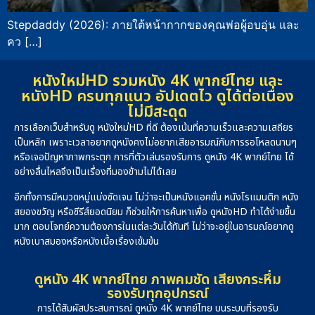
Stepdaddy (2026): ภายใต้หน้ากากของคุณพ่อผู้อบอุ่น และ
คว […]
หนังใหม่HD รวมหนัง 4K พากย์ไทย และ
หนังHD ครบทุกแนว อัปเดตไว ดูได้ต่อเนื่อง
ไม่มีสะดุด
การเลือกเว็บสำหรับดู หนังใหม่HD ที่ดี ต้องเน้นที่ความเร็วและความเสถียร
เป็นหลัก เพราะเวลาอยากดูหนังคงไม่อยากเสียอารมณ์กับการรอโหลดนานๆ
หรือเจอปัญหาภาพกระตุก การที่ตัวเล่นรองรับการ ดูหนัง 4K พากย์ไทย ได้
อย่างลื่นไหลจึงเป็นเรื่องที่มองข้ามไม่ได้เลย
อีกทั้งการมีหมวดหมู่แบ่งชัดเจน ไม่ว่าจะเป็นหนังแอคชั่น หนังโรแมนติก หนัง
สยองขวัญ หรือซีรีส์ยอดนิยม ก็ช่วยให้การค้นหาเพื่อ ดูหนังHD ทำได้ง่ายขึ้น
มาก ตอบโจทย์ความต้องการในแต่ละวันได้ทันที ไม่ว่าจะอยู่ในอารมณ์อยากดู
หนังเบาสมองหรือหนังเนื้อเรื่องเข้มข้น
ดูหนัง 4K พากย์ไทย ภาพคมชัด เสียงกระหึ่ม
รองรับทุกอุปกรณ์
การได้สัมผัสประสบการณ์ ดูหนัง 4K พากย์ไทย บนระบบที่รองรับ