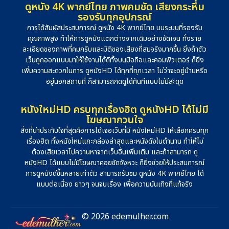
ดูหนัง 4K พากย์ไทย ภาพคมชัด เสียงกระหึ่ม
รองรับทุกอุปกรณ์
การได้สัมผัสประสบการณ์ ดูหนัง 4K พากย์ไทย บนระบบที่รองรับ
คุณภาพสูง ทำให้การดูหนังแตกต่างจากเดิมอย่างชัดเจน ทั้งราย
ละเอียดของภาพที่คมกริบและมิติของเสียงที่สมจริงมากขึ้น ยิ่งถ้าตัว
เว็บถูกออกแบบมาให้ใช้งานได้ดีทั้งบนมือถือและคอมพิวเตอร์ ก็ยิ่ง
เพิ่มความสะดวกในการ ดูหนังHD ได้ทุกที่ทุกเวลา ไม่ว่าจะอยู่บ้านหรือ
อยู่นอกสถานที่ ก็สามารถกดดูได้ทันทีแบบไม่มีสะดุด
หนังใหม่HD ครบทุกเรื่องฮิต ดูหนังHD ได้ไม่มี
โฆษณากวนใจ
สิ่งที่น่าประทับใจที่สุดคือการได้เจอเว็บที่มี หนังใหม่HD ให้เลือกครบทุก
เรื่องฮิต ทั้งหนังใหม่แกะกล่องล่าสุดและหนังดังในตำนาน ทำให้ไม่
ต้องเสียเวลาไปควานหาจากเว็บอื่นเพิ่มเติม และถ้าสามารถ ดู
หนังHD ได้แบบไม่มีโฆษณาคอยขัดจังหวะ ก็ยิ่งช่วยให้ประสบการณ์
การดูหนังดีขึ้นหลายเท่าตัว สามารถรับชม ดูหนัง 4K พากย์ไทย ได้
แบบต่อเนื่อง ยาวๆ จนจบเรื่อง เพื่อความบันเทิงที่แท้จริง
© 2026 edemulher.com