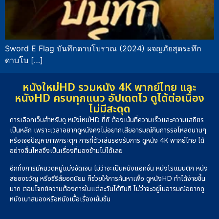
Sword E Flag บันทึกดาบโบราณ (2024) ผจญภัยสุดระทึก
ดาบโบ […]
หนังใหม่HD รวมหนัง 4K พากย์ไทย และ
หนังHD ครบทุกแนว อัปเดตไว ดูได้ต่อเนื่อง
ไม่มีสะดุด
การเลือกเว็บสำหรับดู หนังใหม่HD ที่ดี ต้องเน้นที่ความเร็วและความเสถียร
เป็นหลัก เพราะเวลาอยากดูหนังคงไม่อยากเสียอารมณ์กับการรอโหลดนานๆ
หรือเจอปัญหาภาพกระตุก การที่ตัวเล่นรองรับการ ดูหนัง 4K พากย์ไทย ได้
อย่างลื่นไหลจึงเป็นเรื่องที่มองข้ามไม่ได้เลย
อีกทั้งการมีหมวดหมู่แบ่งชัดเจน ไม่ว่าจะเป็นหนังแอคชั่น หนังโรแมนติก หนัง
สยองขวัญ หรือซีรีส์ยอดนิยม ก็ช่วยให้การค้นหาเพื่อ ดูหนังHD ทำได้ง่ายขึ้น
มาก ตอบโจทย์ความต้องการในแต่ละวันได้ทันที ไม่ว่าจะอยู่ในอารมณ์อยากดู
หนังเบาสมองหรือหนังเนื้อเรื่องเข้มข้น