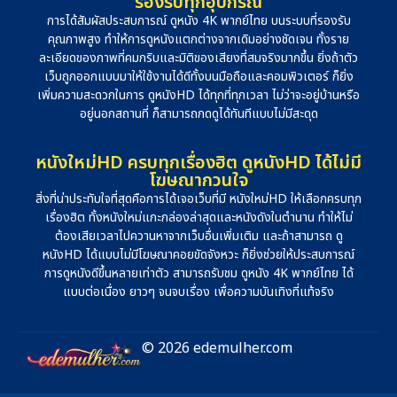
รองรับทุกอุปกรณ์
การได้สัมผัสประสบการณ์ ดูหนัง 4K พากย์ไทย บนระบบที่รองรับ
คุณภาพสูง ทำให้การดูหนังแตกต่างจากเดิมอย่างชัดเจน ทั้งราย
ละเอียดของภาพที่คมกริบและมิติของเสียงที่สมจริงมากขึ้น ยิ่งถ้าตัว
เว็บถูกออกแบบมาให้ใช้งานได้ดีทั้งบนมือถือและคอมพิวเตอร์ ก็ยิ่ง
เพิ่มความสะดวกในการ ดูหนังHD ได้ทุกที่ทุกเวลา ไม่ว่าจะอยู่บ้านหรือ
อยู่นอกสถานที่ ก็สามารถกดดูได้ทันทีแบบไม่มีสะดุด
หนังใหม่HD ครบทุกเรื่องฮิต ดูหนังHD ได้ไม่มี
โฆษณากวนใจ
สิ่งที่น่าประทับใจที่สุดคือการได้เจอเว็บที่มี หนังใหม่HD ให้เลือกครบทุก
เรื่องฮิต ทั้งหนังใหม่แกะกล่องล่าสุดและหนังดังในตำนาน ทำให้ไม่
ต้องเสียเวลาไปควานหาจากเว็บอื่นเพิ่มเติม และถ้าสามารถ ดู
หนังHD ได้แบบไม่มีโฆษณาคอยขัดจังหวะ ก็ยิ่งช่วยให้ประสบการณ์
การดูหนังดีขึ้นหลายเท่าตัว สามารถรับชม ดูหนัง 4K พากย์ไทย ได้
แบบต่อเนื่อง ยาวๆ จนจบเรื่อง เพื่อความบันเทิงที่แท้จริง
© 2026 edemulher.com