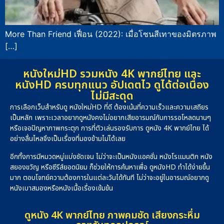
More Than Friend เฟื่อน (2022): เมื่อโซนสีเทาของมิตรภาพ
[…]
หนังใหม่HD รวมหนัง 4K พากย์ไทย และ
หนังHD ครบทุกแนว อัปเดตไว ดูได้ต่อเนื่อง
ไม่มีสะดุด
การเลือกเว็บสำหรับดู หนังใหม่HD ที่ดี ต้องเน้นที่ความเร็วและความเสถียร
เป็นหลัก เพราะเวลาอยากดูหนังคงไม่อยากเสียอารมณ์กับการรอโหลดนานๆ
หรือเจอปัญหาภาพกระตุก การที่ตัวเล่นรองรับการ ดูหนัง 4K พากย์ไทย ได้
อย่างลื่นไหลจึงเป็นเรื่องที่มองข้ามไม่ได้เลย
อีกทั้งการมีหมวดหมู่แบ่งชัดเจน ไม่ว่าจะเป็นหนังแอคชั่น หนังโรแมนติก หนัง
สยองขวัญ หรือซีรีส์ยอดนิยม ก็ช่วยให้การค้นหาเพื่อ ดูหนังHD ทำได้ง่ายขึ้น
มาก ตอบโจทย์ความต้องการในแต่ละวันได้ทันที ไม่ว่าจะอยู่ในอารมณ์อยากดู
หนังเบาสมองหรือหนังเนื้อเรื่องเข้มข้น
ดูหนัง 4K พากย์ไทย ภาพคมชัด เสียงกระหึ่ม