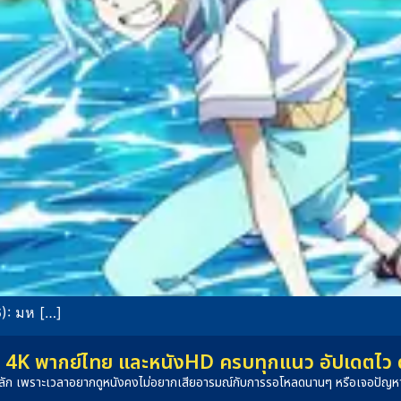
6): มห […]
4K พากย์ไทย และหนังHD ครบทุกแนว อัปเดตไว ดูได
็นหลัก เพราะเวลาอยากดูหนังคงไม่อยากเสียอารมณ์กับการรอโหลดนานๆ หรือเจอปัญหาภ