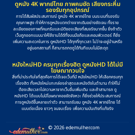
ดูหนัง 4K พากย์ไทย ภาพคมชัด เสียงกระหึ่ม
รองรับทุกอุปกรณ์
การได้สัมผัสประสบการณ์ ดูหนัง 4K พากย์ไทย บนระบบที่รองรับ
คุณภาพสูง ทำให้การดูหนังแตกต่างจากเดิมอย่างชัดเจน ทั้งราย
ละเอียดของภาพที่คมกริบและมิติของเสียงที่สมจริงมากขึ้น ยิ่งถ้าตัว
เว็บถูกออกแบบมาให้ใช้งานได้ดีทั้งบนมือถือและคอมพิวเตอร์ ก็ยิ่ง
เพิ่มความสะดวกในการ ดูหนังHD ได้ทุกที่ทุกเวลา ไม่ว่าจะอยู่บ้านหรือ
อยู่นอกสถานที่ ก็สามารถกดดูได้ทันทีแบบไม่มีสะดุด
หนังใหม่HD ครบทุกเรื่องฮิต ดูหนังHD ได้ไม่มี
โฆษณากวนใจ
สิ่งที่น่าประทับใจที่สุดคือการได้เจอเว็บที่มี หนังใหม่HD ให้เลือกครบทุก
เรื่องฮิต ทั้งหนังใหม่แกะกล่องล่าสุดและหนังดังในตำนาน ทำให้ไม่
ต้องเสียเวลาไปควานหาจากเว็บอื่นเพิ่มเติม และถ้าสามารถ ดู
หนังHD ได้แบบไม่มีโฆษณาคอยขัดจังหวะ ก็ยิ่งช่วยให้ประสบการณ์
การดูหนังดีขึ้นหลายเท่าตัว สามารถรับชม ดูหนัง 4K พากย์ไทย ได้
แบบต่อเนื่อง ยาวๆ จนจบเรื่อง เพื่อความบันเทิงที่แท้จริง
© 2026 edemulher.com