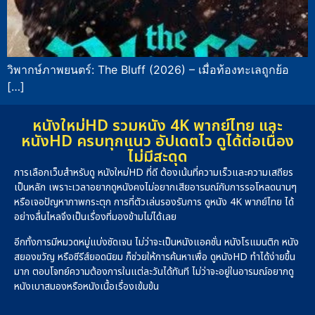
วิพากษ์ภาพยนตร์: The Bluff (2026) – เมื่อท้องทะเลถูกย้อ
[…]
หนังใหม่HD รวมหนัง 4K พากย์ไทย และ
หนังHD ครบทุกแนว อัปเดตไว ดูได้ต่อเนื่อง
ไม่มีสะดุด
การเลือกเว็บสำหรับดู หนังใหม่HD ที่ดี ต้องเน้นที่ความเร็วและความเสถียร
เป็นหลัก เพราะเวลาอยากดูหนังคงไม่อยากเสียอารมณ์กับการรอโหลดนานๆ
หรือเจอปัญหาภาพกระตุก การที่ตัวเล่นรองรับการ ดูหนัง 4K พากย์ไทย ได้
อย่างลื่นไหลจึงเป็นเรื่องที่มองข้ามไม่ได้เลย
อีกทั้งการมีหมวดหมู่แบ่งชัดเจน ไม่ว่าจะเป็นหนังแอคชั่น หนังโรแมนติก หนัง
สยองขวัญ หรือซีรีส์ยอดนิยม ก็ช่วยให้การค้นหาเพื่อ ดูหนังHD ทำได้ง่ายขึ้น
มาก ตอบโจทย์ความต้องการในแต่ละวันได้ทันที ไม่ว่าจะอยู่ในอารมณ์อยากดู
หนังเบาสมองหรือหนังเนื้อเรื่องเข้มข้น