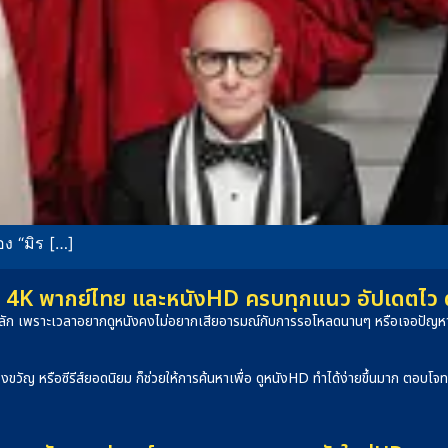
ง “มิร […]
4K พากย์ไทย และหนังHD ครบทุกแนว อัปเดตไว ดูได
็นหลัก เพราะเวลาอยากดูหนังคงไม่อยากเสียอารมณ์กับการรอโหลดนานๆ หรือเจอปัญหาภ
องขวัญ หรือซีรีส์ยอดนิยม ก็ช่วยให้การค้นหาเพื่อ ดูหนังHD ทำได้ง่ายขึ้นมาก ตอบโ