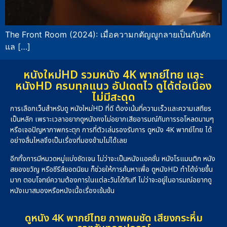
The Front Room (2024): เมื่อความกตัญญูกลายเป็นกับดัก
แล […]
หนังใหม่HD รวมหนัง 4K พากย์ไทย และ
หนังHD ครบทุกแนว อัปเดตไว ดูได้ต่อเนื่อง
ไม่มีสะดุด
การเลือกเว็บสำหรับดู หนังใหม่HD ที่ดี ต้องเน้นที่ความเร็วและความเสถียร
เป็นหลัก เพราะเวลาอยากดูหนังคงไม่อยากเสียอารมณ์กับการรอโหลดนานๆ
หรือเจอปัญหาภาพกระตุก การที่ตัวเล่นรองรับการ ดูหนัง 4K พากย์ไทย ได้
อย่างลื่นไหลจึงเป็นเรื่องที่มองข้ามไม่ได้เลย
อีกทั้งการมีหมวดหมู่แบ่งชัดเจน ไม่ว่าจะเป็นหนังแอคชั่น หนังโรแมนติก หนัง
สยองขวัญ หรือซีรีส์ยอดนิยม ก็ช่วยให้การค้นหาเพื่อ ดูหนังHD ทำได้ง่ายขึ้น
มาก ตอบโจทย์ความต้องการในแต่ละวันได้ทันที ไม่ว่าจะอยู่ในอารมณ์อยากดู
หนังเบาสมองหรือหนังเนื้อเรื่องเข้มข้น
ดูหนัง 4K พากย์ไทย ภาพคมชัด เสียงกระหึ่ม