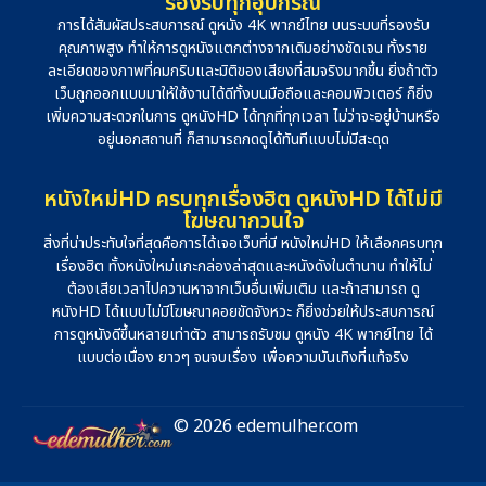
รองรับทุกอุปกรณ์
การได้สัมผัสประสบการณ์ ดูหนัง 4K พากย์ไทย บนระบบที่รองรับ
คุณภาพสูง ทำให้การดูหนังแตกต่างจากเดิมอย่างชัดเจน ทั้งราย
ละเอียดของภาพที่คมกริบและมิติของเสียงที่สมจริงมากขึ้น ยิ่งถ้าตัว
เว็บถูกออกแบบมาให้ใช้งานได้ดีทั้งบนมือถือและคอมพิวเตอร์ ก็ยิ่ง
เพิ่มความสะดวกในการ ดูหนังHD ได้ทุกที่ทุกเวลา ไม่ว่าจะอยู่บ้านหรือ
อยู่นอกสถานที่ ก็สามารถกดดูได้ทันทีแบบไม่มีสะดุด
หนังใหม่HD ครบทุกเรื่องฮิต ดูหนังHD ได้ไม่มี
โฆษณากวนใจ
สิ่งที่น่าประทับใจที่สุดคือการได้เจอเว็บที่มี หนังใหม่HD ให้เลือกครบทุก
เรื่องฮิต ทั้งหนังใหม่แกะกล่องล่าสุดและหนังดังในตำนาน ทำให้ไม่
ต้องเสียเวลาไปควานหาจากเว็บอื่นเพิ่มเติม และถ้าสามารถ ดู
หนังHD ได้แบบไม่มีโฆษณาคอยขัดจังหวะ ก็ยิ่งช่วยให้ประสบการณ์
การดูหนังดีขึ้นหลายเท่าตัว สามารถรับชม ดูหนัง 4K พากย์ไทย ได้
แบบต่อเนื่อง ยาวๆ จนจบเรื่อง เพื่อความบันเทิงที่แท้จริง
© 2026 edemulher.com