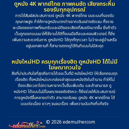
ดูหนัง 4K พากย์ไทย ภาพคมชัด เสียงกระหึ่ม
รองรับทุกอุปกรณ์
การได้สัมผัสประสบการณ์ ดูหนัง 4K พากย์ไทย บนระบบที่รองรับ
คุณภาพสูง ทำให้การดูหนังแตกต่างจากเดิมอย่างชัดเจน ทั้งราย
ละเอียดของภาพที่คมกริบและมิติของเสียงที่สมจริงมากขึ้น ยิ่งถ้าตัว
เว็บถูกออกแบบมาให้ใช้งานได้ดีทั้งบนมือถือและคอมพิวเตอร์ ก็ยิ่ง
เพิ่มความสะดวกในการ ดูหนังHD ได้ทุกที่ทุกเวลา ไม่ว่าจะอยู่บ้านหรือ
อยู่นอกสถานที่ ก็สามารถกดดูได้ทันทีแบบไม่มีสะดุด
หนังใหม่HD ครบทุกเรื่องฮิต ดูหนังHD ได้ไม่มี
โฆษณากวนใจ
สิ่งที่น่าประทับใจที่สุดคือการได้เจอเว็บที่มี หนังใหม่HD ให้เลือกครบทุก
เรื่องฮิต ทั้งหนังใหม่แกะกล่องล่าสุดและหนังดังในตำนาน ทำให้ไม่
ต้องเสียเวลาไปควานหาจากเว็บอื่นเพิ่มเติม และถ้าสามารถ ดู
หนังHD ได้แบบไม่มีโฆษณาคอยขัดจังหวะ ก็ยิ่งช่วยให้ประสบการณ์
การดูหนังดีขึ้นหลายเท่าตัว สามารถรับชม ดูหนัง 4K พากย์ไทย ได้
แบบต่อเนื่อง ยาวๆ จนจบเรื่อง เพื่อความบันเทิงที่แท้จริง
© 2026 edemulher.com