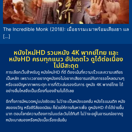
The Incredible Monk (2018): เมื่อธรรมะมาพร้อมเสียงฮา แล
[…]
หนังใหม่HD รวมหนัง 4K พากย์ไทย และ
หนังHD ครบทุกแนว อัปเดตไว ดูได้ต่อเนื่อง
ไม่มีสะดุด
การเลือกเว็บสำหรับดู หนังใหม่HD ที่ดี ต้องเน้นที่ความเร็วและความเสถียร
เป็นหลัก เพราะเวลาอยากดูหนังคงไม่อยากเสียอารมณ์กับการรอโหลดนานๆ
หรือเจอปัญหาภาพกระตุก การที่ตัวเล่นรองรับการ ดูหนัง 4K พากย์ไทย ได้
อย่างลื่นไหลจึงเป็นเรื่องที่มองข้ามไม่ได้เลย
อีกทั้งการมีหมวดหมู่แบ่งชัดเจน ไม่ว่าจะเป็นหนังแอคชั่น หนังโรแมนติก หนัง
สยองขวัญ หรือซีรีส์ยอดนิยม ก็ช่วยให้การค้นหาเพื่อ ดูหนังHD ทำได้ง่ายขึ้น
มาก ตอบโจทย์ความต้องการในแต่ละวันได้ทันที ไม่ว่าจะอยู่ในอารมณ์อยากดู
หนังเบาสมองหรือหนังเนื้อเรื่องเข้มข้น