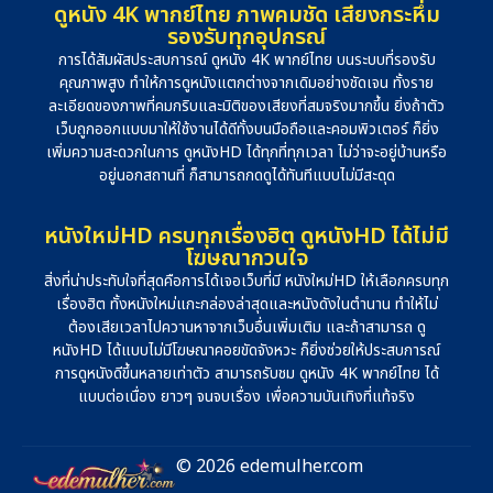
ดูหนัง 4K พากย์ไทย ภาพคมชัด เสียงกระหึ่ม
รองรับทุกอุปกรณ์
การได้สัมผัสประสบการณ์ ดูหนัง 4K พากย์ไทย บนระบบที่รองรับ
คุณภาพสูง ทำให้การดูหนังแตกต่างจากเดิมอย่างชัดเจน ทั้งราย
ละเอียดของภาพที่คมกริบและมิติของเสียงที่สมจริงมากขึ้น ยิ่งถ้าตัว
เว็บถูกออกแบบมาให้ใช้งานได้ดีทั้งบนมือถือและคอมพิวเตอร์ ก็ยิ่ง
เพิ่มความสะดวกในการ ดูหนังHD ได้ทุกที่ทุกเวลา ไม่ว่าจะอยู่บ้านหรือ
อยู่นอกสถานที่ ก็สามารถกดดูได้ทันทีแบบไม่มีสะดุด
หนังใหม่HD ครบทุกเรื่องฮิต ดูหนังHD ได้ไม่มี
โฆษณากวนใจ
สิ่งที่น่าประทับใจที่สุดคือการได้เจอเว็บที่มี หนังใหม่HD ให้เลือกครบทุก
เรื่องฮิต ทั้งหนังใหม่แกะกล่องล่าสุดและหนังดังในตำนาน ทำให้ไม่
ต้องเสียเวลาไปควานหาจากเว็บอื่นเพิ่มเติม และถ้าสามารถ ดู
หนังHD ได้แบบไม่มีโฆษณาคอยขัดจังหวะ ก็ยิ่งช่วยให้ประสบการณ์
การดูหนังดีขึ้นหลายเท่าตัว สามารถรับชม ดูหนัง 4K พากย์ไทย ได้
แบบต่อเนื่อง ยาวๆ จนจบเรื่อง เพื่อความบันเทิงที่แท้จริง
© 2026 edemulher.com