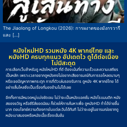
The Jiaolong of Longkou (2026): การผงาดของมังกรวารี
และ […]
หนังใหม่HD รวมหนัง 4K พากย์ไทย และ
หนังHD ครบทุกแนว อัปเดตไว ดูได้ต่อเนื่อง
ไม่มีสะดุด
การเลือกเว็บสำหรับดู หนังใหม่HD ที่ดี ต้องเน้นที่ความเร็วและความเสถียร
เป็นหลัก เพราะเวลาอยากดูหนังคงไม่อยากเสียอารมณ์กับการรอโหลดนานๆ
หรือเจอปัญหาภาพกระตุก การที่ตัวเล่นรองรับการ ดูหนัง 4K พากย์ไทย ได้
อย่างลื่นไหลจึงเป็นเรื่องที่มองข้ามไม่ได้เลย
อีกทั้งการมีหมวดหมู่แบ่งชัดเจน ไม่ว่าจะเป็นหนังแอคชั่น หนังโรแมนติก หนัง
สยองขวัญ หรือซีรีส์ยอดนิยม ก็ช่วยให้การค้นหาเพื่อ ดูหนังHD ทำได้ง่ายขึ้น
มาก ตอบโจทย์ความต้องการในแต่ละวันได้ทันที ไม่ว่าจะอยู่ในอารมณ์อยากดู
หนังเบาสมองหรือหนังเนื้อเรื่องเข้มข้น