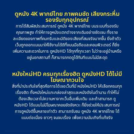
ดูหนัง 4K พากย์ไทย ภาพคมชัด เสียงกระหึ่ม
รองรับทุกอุปกรณ์
การได้สัมผัสประสบการณ์ ดูหนัง 4K พากย์ไทย บนระบบที่รองรับ
คุณภาพสูง ทำให้การดูหนังแตกต่างจากเดิมอย่างชัดเจน ทั้งราย
ละเอียดของภาพที่คมกริบและมิติของเสียงที่สมจริงมากขึ้น ยิ่งถ้าตัว
เว็บถูกออกแบบมาให้ใช้งานได้ดีทั้งบนมือถือและคอมพิวเตอร์ ก็ยิ่ง
เพิ่มความสะดวกในการ ดูหนังHD ได้ทุกที่ทุกเวลา ไม่ว่าจะอยู่บ้านหรือ
อยู่นอกสถานที่ ก็สามารถกดดูได้ทันทีแบบไม่มีสะดุด
หนังใหม่HD ครบทุกเรื่องฮิต ดูหนังHD ได้ไม่มี
โฆษณากวนใจ
สิ่งที่น่าประทับใจที่สุดคือการได้เจอเว็บที่มี หนังใหม่HD ให้เลือกครบทุก
เรื่องฮิต ทั้งหนังใหม่แกะกล่องล่าสุดและหนังดังในตำนาน ทำให้ไม่
ต้องเสียเวลาไปควานหาจากเว็บอื่นเพิ่มเติม และถ้าสามารถ ดู
หนังHD ได้แบบไม่มีโฆษณาคอยขัดจังหวะ ก็ยิ่งช่วยให้ประสบการณ์
การดูหนังดีขึ้นหลายเท่าตัว สามารถรับชม ดูหนัง 4K พากย์ไทย ได้
แบบต่อเนื่อง ยาวๆ จนจบเรื่อง เพื่อความบันเทิงที่แท้จริง