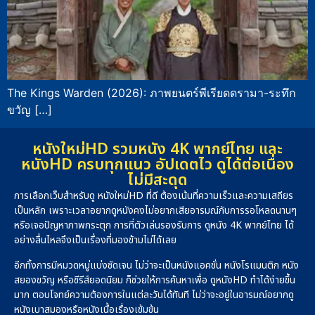
The Kings Warden (2026): ภาพยนตร์พีเรียดดรามา-ระทึก
ขวัญ […]
หนังใหม่HD รวมหนัง 4K พากย์ไทย และ
หนังHD ครบทุกแนว อัปเดตไว ดูได้ต่อเนื่อง
ไม่มีสะดุด
การเลือกเว็บสำหรับดู หนังใหม่HD ที่ดี ต้องเน้นที่ความเร็วและความเสถียร
เป็นหลัก เพราะเวลาอยากดูหนังคงไม่อยากเสียอารมณ์กับการรอโหลดนานๆ
หรือเจอปัญหาภาพกระตุก การที่ตัวเล่นรองรับการ ดูหนัง 4K พากย์ไทย ได้
อย่างลื่นไหลจึงเป็นเรื่องที่มองข้ามไม่ได้เลย
อีกทั้งการมีหมวดหมู่แบ่งชัดเจน ไม่ว่าจะเป็นหนังแอคชั่น หนังโรแมนติก หนัง
สยองขวัญ หรือซีรีส์ยอดนิยม ก็ช่วยให้การค้นหาเพื่อ ดูหนังHD ทำได้ง่ายขึ้น
มาก ตอบโจทย์ความต้องการในแต่ละวันได้ทันที ไม่ว่าจะอยู่ในอารมณ์อยากดู
หนังเบาสมองหรือหนังเนื้อเรื่องเข้มข้น