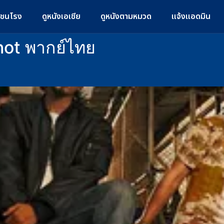
มชนโรง
ดูหนังเอเชีย
ดูหนังตามหมวด
แจ้งแอดมิน
hot พากย์ไทย