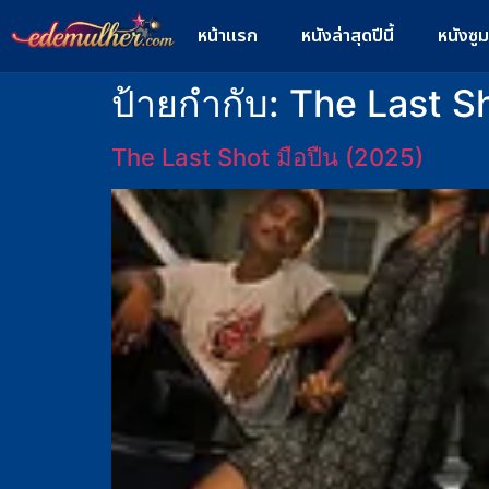
หน้าแรก
หนังล่าสุดปีนี้
หนังซู
ป้ายกำกับ:
The Last S
The Last Shot มือปืน (2025)