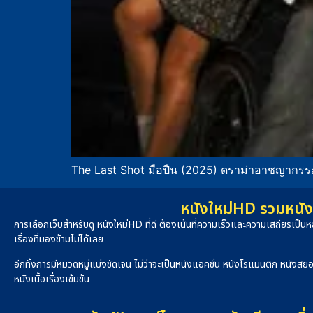
The Last Shot มือปืน (2025) ดราม่าอาชญากรรม
หนังใหม่HD รวมหนัง 
การเลือกเว็บสำหรับดู หนังใหม่HD ที่ดี ต้องเน้นที่ความเร็วและความเสถียรเป
เรื่องที่มองข้ามไม่ได้เลย
อีกทั้งการมีหมวดหมู่แบ่งชัดเจน ไม่ว่าจะเป็นหนังแอคชั่น หนังโรแมนติก หนังสย
หนังเนื้อเรื่องเข้มข้น