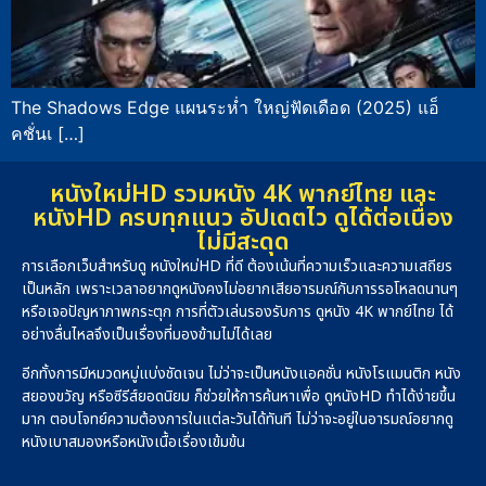
The Shadows Edge แผนระห่ำ ใหญ่ฟัดเดือด (2025) แอ็
คชั่นเ […]
หนังใหม่HD รวมหนัง 4K พากย์ไทย และ
หนังHD ครบทุกแนว อัปเดตไว ดูได้ต่อเนื่อง
ไม่มีสะดุด
การเลือกเว็บสำหรับดู หนังใหม่HD ที่ดี ต้องเน้นที่ความเร็วและความเสถียร
เป็นหลัก เพราะเวลาอยากดูหนังคงไม่อยากเสียอารมณ์กับการรอโหลดนานๆ
หรือเจอปัญหาภาพกระตุก การที่ตัวเล่นรองรับการ ดูหนัง 4K พากย์ไทย ได้
อย่างลื่นไหลจึงเป็นเรื่องที่มองข้ามไม่ได้เลย
อีกทั้งการมีหมวดหมู่แบ่งชัดเจน ไม่ว่าจะเป็นหนังแอคชั่น หนังโรแมนติก หนัง
สยองขวัญ หรือซีรีส์ยอดนิยม ก็ช่วยให้การค้นหาเพื่อ ดูหนังHD ทำได้ง่ายขึ้น
มาก ตอบโจทย์ความต้องการในแต่ละวันได้ทันที ไม่ว่าจะอยู่ในอารมณ์อยากดู
หนังเบาสมองหรือหนังเนื้อเรื่องเข้มข้น