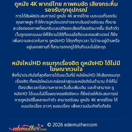
ดูหนัง 4K พากย์ไทย ภาพคมชัด เสียงกระหึ่ม
รองรับทุกอุปกรณ์
การได้สัมผัสประสบการณ์ ดูหนัง 4K พากย์ไทย บนระบบที่รองรับ
คุณภาพสูง ทำให้การดูหนังแตกต่างจากเดิมอย่างชัดเจน ทั้งราย
ละเอียดของภาพที่คมกริบและมิติของเสียงที่สมจริงมากขึ้น ยิ่งถ้าตัว
เว็บถูกออกแบบมาให้ใช้งานได้ดีทั้งบนมือถือและคอมพิวเตอร์ ก็ยิ่ง
เพิ่มความสะดวกในการ ดูหนังHD ได้ทุกที่ทุกเวลา ไม่ว่าจะอยู่บ้านหรือ
อยู่นอกสถานที่ ก็สามารถกดดูได้ทันทีแบบไม่มีสะดุด
หนังใหม่HD ครบทุกเรื่องฮิต ดูหนังHD ได้ไม่มี
โฆษณากวนใจ
สิ่งที่น่าประทับใจที่สุดคือการได้เจอเว็บที่มี หนังใหม่HD ให้เลือกครบทุก
เรื่องฮิต ทั้งหนังใหม่แกะกล่องล่าสุดและหนังดังในตำนาน ทำให้ไม่
ต้องเสียเวลาไปควานหาจากเว็บอื่นเพิ่มเติม และถ้าสามารถ ดู
หนังHD ได้แบบไม่มีโฆษณาคอยขัดจังหวะ ก็ยิ่งช่วยให้ประสบการณ์
การดูหนังดีขึ้นหลายเท่าตัว สามารถรับชม ดูหนัง 4K พากย์ไทย ได้
แบบต่อเนื่อง ยาวๆ จนจบเรื่อง เพื่อความบันเทิงที่แท้จริง
© 2026 edemulher.com