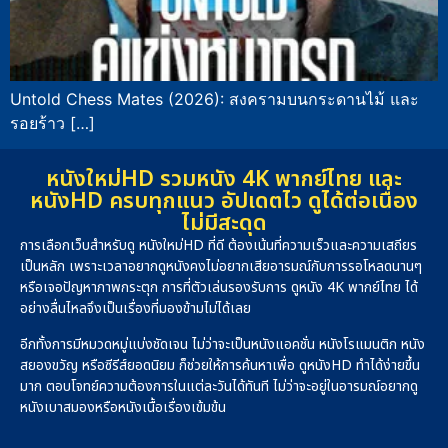
Untold Chess Mates (2026): สงครามบนกระดานไม้ และ
รอยร้าว […]
หนังใหม่HD รวมหนัง 4K พากย์ไทย และ
หนังHD ครบทุกแนว อัปเดตไว ดูได้ต่อเนื่อง
ไม่มีสะดุด
การเลือกเว็บสำหรับดู หนังใหม่HD ที่ดี ต้องเน้นที่ความเร็วและความเสถียร
เป็นหลัก เพราะเวลาอยากดูหนังคงไม่อยากเสียอารมณ์กับการรอโหลดนานๆ
หรือเจอปัญหาภาพกระตุก การที่ตัวเล่นรองรับการ ดูหนัง 4K พากย์ไทย ได้
อย่างลื่นไหลจึงเป็นเรื่องที่มองข้ามไม่ได้เลย
อีกทั้งการมีหมวดหมู่แบ่งชัดเจน ไม่ว่าจะเป็นหนังแอคชั่น หนังโรแมนติก หนัง
สยองขวัญ หรือซีรีส์ยอดนิยม ก็ช่วยให้การค้นหาเพื่อ ดูหนังHD ทำได้ง่ายขึ้น
มาก ตอบโจทย์ความต้องการในแต่ละวันได้ทันที ไม่ว่าจะอยู่ในอารมณ์อยากดู
หนังเบาสมองหรือหนังเนื้อเรื่องเข้มข้น