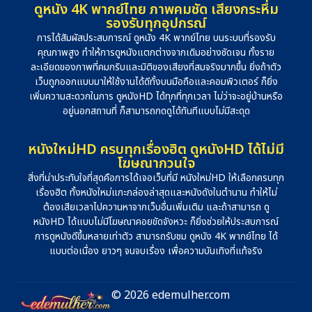
ดูหนัง 4K พากย์ไทย ภาพคมชัด เสียงกระหึ่ม
รองรับทุกอุปกรณ์
การได้สัมผัสประสบการณ์ ดูหนัง 4K พากย์ไทย บนระบบที่รองรับ
คุณภาพสูง ทำให้การดูหนังแตกต่างจากเดิมอย่างชัดเจน ทั้งราย
ละเอียดของภาพที่คมกริบและมิติของเสียงที่สมจริงมากขึ้น ยิ่งถ้าตัว
เว็บถูกออกแบบมาให้ใช้งานได้ดีทั้งบนมือถือและคอมพิวเตอร์ ก็ยิ่ง
เพิ่มความสะดวกในการ ดูหนังHD ได้ทุกที่ทุกเวลา ไม่ว่าจะอยู่บ้านหรือ
อยู่นอกสถานที่ ก็สามารถกดดูได้ทันทีแบบไม่มีสะดุด
หนังใหม่HD ครบทุกเรื่องฮิต ดูหนังHD ได้ไม่มี
โฆษณากวนใจ
สิ่งที่น่าประทับใจที่สุดคือการได้เจอเว็บที่มี หนังใหม่HD ให้เลือกครบทุก
เรื่องฮิต ทั้งหนังใหม่แกะกล่องล่าสุดและหนังดังในตำนาน ทำให้ไม่
ต้องเสียเวลาไปควานหาจากเว็บอื่นเพิ่มเติม และถ้าสามารถ ดู
หนังHD ได้แบบไม่มีโฆษณาคอยขัดจังหวะ ก็ยิ่งช่วยให้ประสบการณ์
การดูหนังดีขึ้นหลายเท่าตัว สามารถรับชม ดูหนัง 4K พากย์ไทย ได้
แบบต่อเนื่อง ยาวๆ จนจบเรื่อง เพื่อความบันเทิงที่แท้จริง
© 2026 edemulher.com