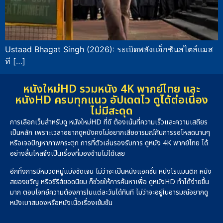
Ustaad Bhagat Singh (2026): ระเบิดพลังแอ็กชันสไตล์แมส
ที […]
หนังใหม่HD รวมหนัง 4K พากย์ไทย และ
หนังHD ครบทุกแนว อัปเดตไว ดูได้ต่อเนื่อง
ไม่มีสะดุด
การเลือกเว็บสำหรับดู หนังใหม่HD ที่ดี ต้องเน้นที่ความเร็วและความเสถียร
เป็นหลัก เพราะเวลาอยากดูหนังคงไม่อยากเสียอารมณ์กับการรอโหลดนานๆ
หรือเจอปัญหาภาพกระตุก การที่ตัวเล่นรองรับการ ดูหนัง 4K พากย์ไทย ได้
อย่างลื่นไหลจึงเป็นเรื่องที่มองข้ามไม่ได้เลย
อีกทั้งการมีหมวดหมู่แบ่งชัดเจน ไม่ว่าจะเป็นหนังแอคชั่น หนังโรแมนติก หนัง
สยองขวัญ หรือซีรีส์ยอดนิยม ก็ช่วยให้การค้นหาเพื่อ ดูหนังHD ทำได้ง่ายขึ้น
มาก ตอบโจทย์ความต้องการในแต่ละวันได้ทันที ไม่ว่าจะอยู่ในอารมณ์อยากดู
หนังเบาสมองหรือหนังเนื้อเรื่องเข้มข้น