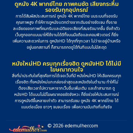
ดูหนัง 4K พากย์ไทย ภาพคมชัด เสียงกระหึ่ม
รองรับทุกอุปกรณ์
การได้สัมผัสประสบการณ์ ดูหนัง 4K พากย์ไทย บนระบบที่รองรับ
คุณภาพสูง ทำให้การดูหนังแตกต่างจากเดิมอย่างชัดเจน ทั้งราย
ละเอียดของภาพที่คมกริบและมิติของเสียงที่สมจริงมากขึ้น ยิ่งถ้าตัว
เว็บถูกออกแบบมาให้ใช้งานได้ดีทั้งบนมือถือและคอมพิวเตอร์ ก็ยิ่ง
เพิ่มความสะดวกในการ ดูหนังHD ได้ทุกที่ทุกเวลา ไม่ว่าจะอยู่บ้านหรือ
อยู่นอกสถานที่ ก็สามารถกดดูได้ทันทีแบบไม่มีสะดุด
หนังใหม่HD ครบทุกเรื่องฮิต ดูหนังHD ได้ไม่มี
โฆษณากวนใจ
สิ่งที่น่าประทับใจที่สุดคือการได้เจอเว็บที่มี หนังใหม่HD ให้เลือกครบทุก
เรื่องฮิต ทั้งหนังใหม่แกะกล่องล่าสุดและหนังดังในตำนาน ทำให้ไม่
ต้องเสียเวลาไปควานหาจากเว็บอื่นเพิ่มเติม และถ้าสามารถ ดู
หนังHD ได้แบบไม่มีโฆษณาคอยขัดจังหวะ ก็ยิ่งช่วยให้ประสบการณ์
การดูหนังดีขึ้นหลายเท่าตัว สามารถรับชม ดูหนัง 4K พากย์ไทย ได้
แบบต่อเนื่อง ยาวๆ จนจบเรื่อง เพื่อความบันเทิงที่แท้จริง
© 2026 edemulher.com