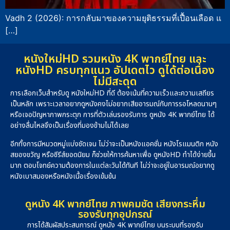
Vadh 2 (2026): การกลับมาของความยุติธรรมที่เปื้อนเลือด แ
[…]
หนังใหม่HD รวมหนัง 4K พากย์ไทย และ
หนังHD ครบทุกแนว อัปเดตไว ดูได้ต่อเนื่อง
ไม่มีสะดุด
การเลือกเว็บสำหรับดู หนังใหม่HD ที่ดี ต้องเน้นที่ความเร็วและความเสถียร
เป็นหลัก เพราะเวลาอยากดูหนังคงไม่อยากเสียอารมณ์กับการรอโหลดนานๆ
หรือเจอปัญหาภาพกระตุก การที่ตัวเล่นรองรับการ ดูหนัง 4K พากย์ไทย ได้
อย่างลื่นไหลจึงเป็นเรื่องที่มองข้ามไม่ได้เลย
อีกทั้งการมีหมวดหมู่แบ่งชัดเจน ไม่ว่าจะเป็นหนังแอคชั่น หนังโรแมนติก หนัง
สยองขวัญ หรือซีรีส์ยอดนิยม ก็ช่วยให้การค้นหาเพื่อ ดูหนังHD ทำได้ง่ายขึ้น
มาก ตอบโจทย์ความต้องการในแต่ละวันได้ทันที ไม่ว่าจะอยู่ในอารมณ์อยากดู
หนังเบาสมองหรือหนังเนื้อเรื่องเข้มข้น
ดูหนัง 4K พากย์ไทย ภาพคมชัด เสียงกระหึ่ม
รองรับทุกอุปกรณ์
การได้สัมผัสประสบการณ์ ดูหนัง 4K พากย์ไทย บนระบบที่รองรับ