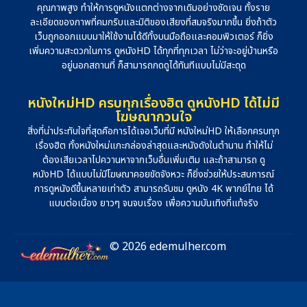
คุณภาพสูง ทำให้การดูหนังแตกต่างจากเดิมอย่างชัดเจน ทั้งราย
ละเอียดของภาพที่คมกริบและมิติของเสียงที่สมจริงมากขึ้น ยิ่งถ้าตัว
เว็บถูกออกแบบมาให้ใช้งานได้ดีทั้งบนมือถือและคอมพิวเตอร์ ก็ยิ่ง
เพิ่มความสะดวกในการ ดูหนังHD ได้ทุกที่ทุกเวลา ไม่ว่าจะอยู่บ้านหรือ
อยู่นอกสถานที่ ก็สามารถกดดูได้ทันทีแบบไม่มีสะดุด
หนังใหม่HD ครบทุกเรื่องฮิต ดูหนังHD ได้ไม่มี
โฆษณากวนใจ
สิ่งที่น่าประทับใจที่สุดคือการได้เจอเว็บที่มี หนังใหม่HD ให้เลือกครบทุก
เรื่องฮิต ทั้งหนังใหม่แกะกล่องล่าสุดและหนังดังในตำนาน ทำให้ไม่
ต้องเสียเวลาไปควานหาจากเว็บอื่นเพิ่มเติม และถ้าสามารถ ดู
หนังHD ได้แบบไม่มีโฆษณาคอยขัดจังหวะ ก็ยิ่งช่วยให้ประสบการณ์
การดูหนังดีขึ้นหลายเท่าตัว สามารถรับชม ดูหนัง 4K พากย์ไทย ได้
แบบต่อเนื่อง ยาวๆ จนจบเรื่อง เพื่อความบันเทิงที่แท้จริง
© 2026 edemulher.com