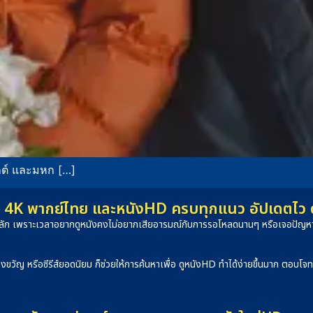
ฟกต์ และมหก […]
4K พากย์ไทย และหนังHD ครบทุกแนว อัปเดตไว ดูได
็นหลัก เพราะเวลาอยากดูหนังคงไม่อยากเสียอารมณ์กับการรอโหลดนานๆ หรือเจอปัญหาภ
องขวัญ หรือซีรีส์ยอดนิยม ก็ช่วยให้การค้นหาเพื่อ ดูหนังHD ทำได้ง่ายขึ้นมาก ตอบโ